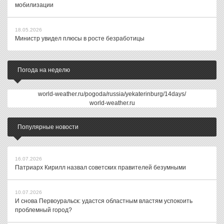
мобилизации
18.05.2026
Министр увидел плюсы в росте безработицы
Погода на неделю
world-weather.ru/pogoda/russia/yekaterinburg/14days/
world-weather.ru
Популярные новости
16.07.2026
Патриарх Кирилл назвал советских правителей безумными
10.07.2026
И снова Первоуральск: удастся областным властям успокоить
проблемный город?