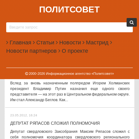
ПОЛИТСОВЕТ
23.05.2012, 18:04
ДМИТРИЙ МЕДВЕДЕВ ПОПАЛ ПОД УРАГАН
Премьер-министр России Дмитрий Медведев оказался в
эпицентре штормового ветра, из-за чего был вынужден прервать
Главная
Статьи
Новости
Мастрид
рабочее совещание. Инцидент произошел в Брянской области.
Новости партнеров
О проекте
Как сообщает РИА Новости,...
23.05.2012, 17:08
2000-
2026
Информационное агентство «Политсовет»
ПУТИН НАЗНАЧИЛ КОЛЛЕГУ ХОЛМАНСКИХ
Вслед за вновь назначенным полпредом Игорем Холманских
президент Владимир Путин назначил еще одного своего
представителя — на этот раз в Центральном федеральном округе.
Им стал Александр Беглов. Как...
23.05.2012, 16:24
ДЕПУТАТ РЯПАСОВ СЛОЖИЛ ПОЛНОМОЧИЯ
Депутат свердловского Заксобрания Максим Ряпасов сложил с
себя полномочия координатора свердловского регионального