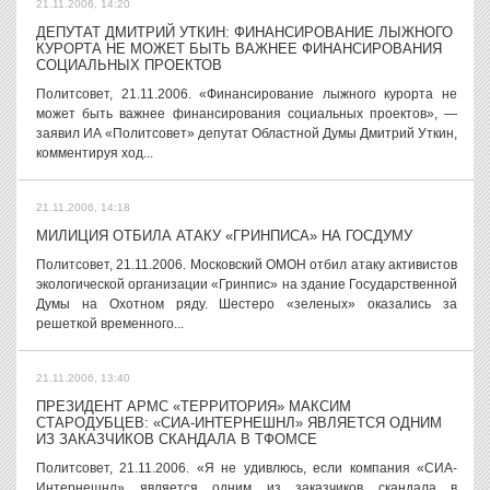
21.11.2006, 14:20
ДЕПУТАТ ДМИТРИЙ УТКИН: ФИНАНСИРОВАНИЕ ЛЫЖНОГО
КУРОРТА НЕ МОЖЕТ БЫТЬ ВАЖНЕЕ ФИНАНСИРОВАНИЯ
СОЦИАЛЬНЫХ ПРОЕКТОВ
Политсовет, 21.11.2006. «Финансирование лыжного курорта не
может быть важнее финансирования социальных проектов», —
заявил ИА «Политсовет» депутат Областной Думы Дмитрий Уткин,
комментируя ход...
21.11.2006, 14:18
МИЛИЦИЯ ОТБИЛА АТАКУ «ГРИНПИСА» НА ГОСДУМУ
Политсовет, 21.11.2006. Московский ОМОН отбил атаку активистов
экологической организации «Гринпис» на здание Государственной
Думы на Охотном ряду. Шестеро «зеленых» оказались за
решеткой временного...
21.11.2006, 13:40
ПРЕЗИДЕНТ АРМС «ТЕРРИТОРИЯ» МАКСИМ
СТАРОДУБЦЕВ: «СИА-ИНТЕРНЕШНЛ» ЯВЛЯЕТСЯ ОДНИМ
ИЗ ЗАКАЗЧИКОВ СКАНДАЛА В ТФОМСЕ
Политсовет, 21.11.2006. «Я не удивлюсь, если компания «СИА-
Интернешнл» является одним из заказчиков скандала в