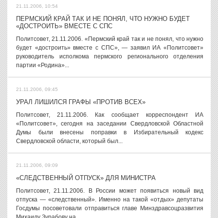
21.11.2006, 10:54
ПЕРМСКИЙ КРАЙ ТАК И НЕ ПОНЯЛ, ЧТО НУЖНО БУДЕТ
«ДОСТРОИТЬ» ВМЕСТЕ С СПС
Политсовет, 21.11.2006. «Пермский край так и не понял, что нужно
будет «достроить» вместе с СПС», — заявил ИА «Политсовет»
руководитель исполкома пермского регионального отделения
партии «Родина»...
21.11.2006, 09:45
УРАЛ ЛИШИЛСЯ ГРАФЫ «ПРОТИВ ВСЕХ»
Политсовет, 21.11.2006. Как сообщает корреспондент ИА
«Политсовет», сегодня на заседании Свердловской Областной
Думы были внесены поправки в Избирательный кодекс
Свердловской области, который был...
21.11.2006, 09:09
«СЛЕДСТВЕННЫЙ ОТПУСК» ДЛЯ МИНИСТРА
Политсовет, 21.11.2006. В России может появиться новый вид
отпуска — «следственный». Именно на такой «отдых» депутаты
Госдумы посоветовали отправиться главе Минздравсоцразвития
Михаилу Зурабову на...