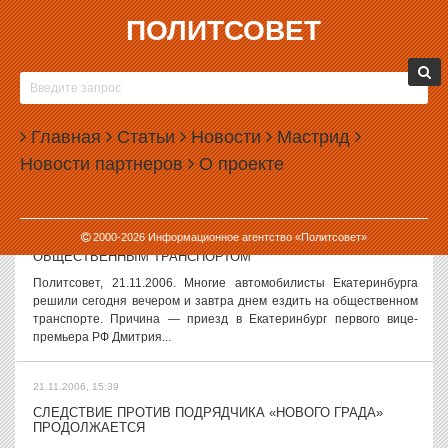
ПОЛИТСОВЕТ
21.11.2006, 16:29
ОБМАНУТЫЕ ДОЛЬЩИКИ ВЫЙДУТ НА ГОЛОДОВКУ
Политсовет, 21.11.2006. Совсем недавно завершилась голодовка
жильцов общежитий УОМЗ, требующих выдачи
Главная
Статьи
Новости
Мастрид
правоустанавливающих документов на комнаты. Голодающие
Новости партнеров
О проекте
добились рассмотрения проблемы на...
21.11.2006, 15:41
2000-
2026
Информационное агентство «Политсовет»
МЕДВЕДЕВ ЗАСТАВИТ УРАЛЬЦЕВ ПОЛЬЗОВАТЬСЯ
ОБЩЕСТВЕННЫМ ТРАНСПОРТОМ
Политсовет, 21.11.2006. Многие автомобилисты Екатеринбурга
решили сегодня вечером и завтра днем ездить на общественном
транспорте. Причина — приезд в Екатеринбург первого вице-
премьера РФ Дмитрия...
21.11.2006, 15:39
СЛЕДСТВИЕ ПРОТИВ ПОДРЯДЧИКА «НОВОГО ГРАДА»
ПРОДОЛЖАЕТСЯ