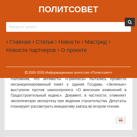
ПОЛИТСОВЕТ
21.11.2006, 14:18
МИЛИЦИЯ ОТБИЛА АТАКУ «ГРИНПИСА» НА
ГОСДУМУ
Главная
Статьи
Новости
Мастрид
Политсовет, 21.11.2006. Московский ОМОН отбил атаку
Новости партнеров
О проекте
активистов экологической организации «Гринпис» на здание
Государственной Думы на Охотном ряду. Шестеро «зеленых»
оказались за решеткой временного изолятора ОВД «Тверской».
Все они обвиняются в организации несанкционированного
2000-
2026
Информационное агентство «Политсовет»
пикета.
Напомним, что активисты «Гринписа» пытались провести
несанкционированный пикет у здания Госдумы. «Зеленые»
выступили против законопроекта «О внесении изменений в
Градостроительный кодекс». Документ, в частности, отменяет
экологическую экспертизу при ведении строительства. Депутаты
планируют рассмотреть инициативу завтра во втором чтении.