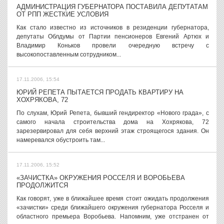
АДМИНИСТРАЦИЯ ГУБЕРНАТОРА ПОСТАВИЛА ДЕПУТАТАМ
ОТ РПП ЖЕСТКИЕ УСЛОВИЯ
Как стало известно из источников в резиденции губернатора,
депутаты Облдумы от Партии пенсионеров Евгений Артюх и
Владимир Коньков провели очередную встречу с
высокопоставленным сотрудником...
17.11.2006, 15:54
ЮРИЙ РЕПЕТА ПЫТАЕТСЯ ПРОДАТЬ КВАРТИРУ НА
ХОХРЯКОВА, 72
По слухам, Юрий Репета, бывший гендиректор «Нового града», с
самого начала строительства дома на Хохрякова, 72
зарезервировал для себя верхний этаж строящегося здания. Он
намеревался обустроить там...
17.11.2006, 15:52
«ЗАЧИСТКА» ОКРУЖЕНИЯ РОССЕЛЯ И ВОРОБЬЕВА
ПРОДОЛЖИТСЯ
Как говорят, уже в ближайшее время стоит ожидать продолжения
«зачистки» среди ближайшего окружения губернатора Росселя и
областного премьера Воробьева. Напомним, уже отстранен от