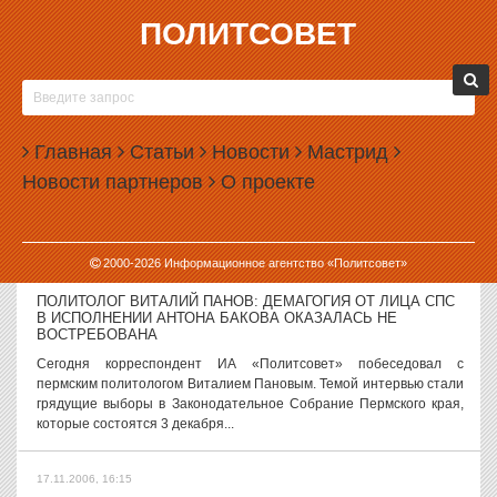
ПОЛИТСОВЕТ
17.11.2006, 16:16
ПОЛИТОЛОГ ВИТАЛИЙ ПАНОВ: ДЕМАГОГИЯ ОТ ЛИЦА СПС
В ИСПОЛНЕНИИ АНТОНА БАКОВА ОКАЗАЛАСЬ НЕ
ВОСТРЕБОВАНА
Главная
Статьи
Новости
Мастрид
Сегодня корреспондент ИА «Политсовет» побеседовал с
пермским политологом Виталием Пановым. Темой интервью стали
Новости партнеров
О проекте
грядущие выборы в Законодательное Собрание Пермской
области, которые состоятся 3...
2000-
2026
Информационное агентство «Политсовет»
17.11.2006, 16:15
ПОЛИТОЛОГ ВИТАЛИЙ ПАНОВ: ДЕМАГОГИЯ ОТ ЛИЦА СПС
В ИСПОЛНЕНИИ АНТОНА БАКОВА ОКАЗАЛАСЬ НЕ
ВОСТРЕБОВАНА
Сегодня корреспондент ИА «Политсовет» побеседовал с
пермским политологом Виталием Пановым. Темой интервью стали
грядущие выборы в Законодательное Собрание Пермского края,
которые состоятся 3 декабря...
17.11.2006, 16:15