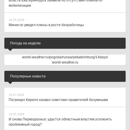
Власти Екатеринбурга заявили об отсутствии планов по
мобилизации
18.05.2026
Министр увидел плюсы в росте безработицы
Погода на неделю
world-weather.ru/pogoda/russia/yekaterinburg/14days/
world-weather.ru
Популярные новости
16.07.2026
Патриарх Кирилл назвал советских правителей безумными
10.07.2026
И снова Первоуральск: удастся областным властям успокоить
проблемный город?