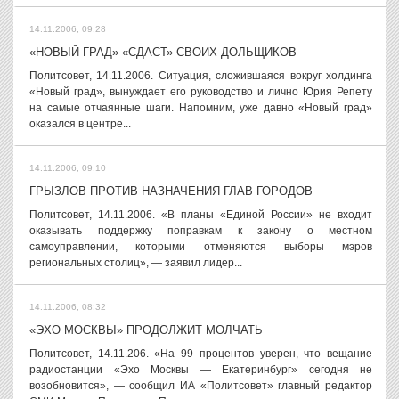
14.11.2006, 09:28
«НОВЫЙ ГРАД» «СДАСТ» СВОИХ ДОЛЬЩИКОВ
Политсовет, 14.11.2006. Ситуация, сложившаяся вокруг холдинга
«Новый град», вынуждает его руководство и лично Юрия Репету
на самые отчаянные шаги. Напомним, уже давно «Новый град»
оказался в центре...
14.11.2006, 09:10
ГРЫЗЛОВ ПРОТИВ НАЗНАЧЕНИЯ ГЛАВ ГОРОДОВ
Политсовет, 14.11.2006. «В планы «Единой России» не входит
оказывать поддержку поправкам к закону о местном
самоуправлении, которыми отменяются выборы мэров
региональных столиц», — заявил лидер...
14.11.2006, 08:32
«ЭХО МОСКВЫ» ПРОДОЛЖИТ МОЛЧАТЬ
Политсовет, 14.11.206. «На 99 процентов уверен, что вещание
радиостанции «Эхо Москвы — Екатеринбург» сегодня не
возобновится», — сообщил ИА «Политсовет» главный редактор