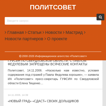
ПОЛИТСОВЕТ
14.11.2006, 15:17
СЛЕДСТВИЕ ПО ДЕЛУ ГЕНПОДРЯДЧИКА «НОВОГО ГРАДА»
ПРОДОЛЖАЕТСЯ
Политсовет, 14.11.2006. «Продолжаются следственные действия
Главная
Статьи
Новости
Мастрид
по делу фирмы «Гидроспецстрой» (генеральный подрядчик
Новости партнеров
О проекте
холдинга «Новый град»)», — заявила начальник следственного
управления УВД Ленинского...
14.11.2006, 15:00
2000-
2026
Информационное агентство «Политсовет»
ГУФСИН ПО СВЕРДЛОВСКОЙ ОБЛАСТИ: С ПАВЛОМ
ФЕДУЛЕВЫМ ЗАПРЕЩЕНЫ ВСЯЧЕСКИЕ КОНТАКТЫ
Политсовет, 14.11.2006. «Насколько нам известно, условия
содержания под стражей у Павла Федулева хорошие», — заявила
ИА «Политсовет» пресс-секретарь ГУФСИН по Свердловской
области Елена Тищенко....
14.11.2006, 14:39
«НОВЫЙ ГРАД» «СДАСТ» СВОИХ ДОЛЬЩИКОВ