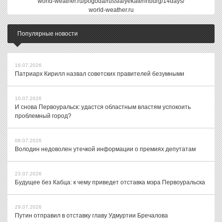
world-weather.ru/pogoda/russia/yekaterinburg/14days/
world-weather.ru
Популярные новости
16.07.2026
Патриарх Кирилл назвал советских правителей безумными
10.07.2026
И снова Первоуральск: удастся областным властям успокоить
проблемный город?
08.07.2026
Володин недоволен утечкой информации о премиях депутатам
23.07.2026
Будущее без Кабца: к чему приведет отставка мэра Первоуральска
29.07.2026
Путин отправил в отставку главу Удмуртии Бречалова