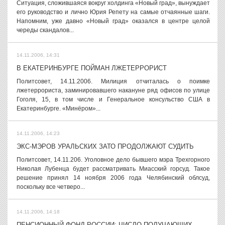
Ситуация, сложившаяся вокруг холдинга «Новый град», вынуждает
его руководство и лично Юрия Репету на самые отчаянные шаги.
Напомним, уже давно «Новый град» оказался в центре целой
череды скандалов...
14.11.2006, 14:31
В ЕКАТЕРИНБУРГЕ ПОЙМАН ЛЖЕТЕРРОРИСТ
Политсовет, 14.11.2006. Милиция отчиталась о поимке
лжетеррориста, заминировавшего накануне ряд офисов по улице
Гоголя, 15, в том числе и Генеральное консульство США в
Екатеринбурге. «Минёром»...
14.11.2006, 14:23
ЭКС-МЭРОВ УРАЛЬСКИХ ЗАТО ПРОДОЛЖАЮТ СУДИТЬ
Политсовет, 14.11.206. Уголовное дело бывшего мэра Трехгорного
Николая Лубенца будет рассматривать Миасский горсуд. Такое
решение принял 14 ноября 2006 года Челябинский облсуд,
поскольку все четверо...
14.11.2006, 14:18
ПЕНСИОННЫЙ ФОНД РОССИИ: ЧИСЛО ПОЛУЧАЮЩИХ