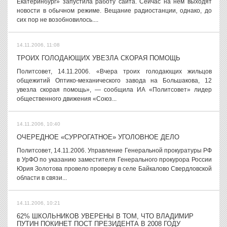
Екатеринбург» запустила работу сайта. Сейчас на нём выходят
новости в обычном режиме. Вещание радиостанции, однако, до
сих пор не возобновилось....
14.11.2006, 11:08
ТРОИХ ГОЛОДАЮЩИХ УВЕЗЛА СКОРАЯ ПОМОЩЬ
Политсовет, 14.11.2006. «Вчера троих голодающих жильцов
общежитий Оптико-механического завода на Большакова, 12
увезла скорая помощь», — сообщила ИА «Политсовет» лидер
общественного движения «Союз...
14.11.2006, 10:40
ОЧЕРЕДНОЕ «СУРРОГАТНОЕ» УГОЛОВНОЕ ДЕЛО
Политсовет, 14.11.2006. Управление Генеральной прокуратуры РФ
в УрФО по указанию заместителя Генерального прокурора России
Юрия Золотова провело проверку в селе Байкалово Свердловской
области в связи...
14.11.2006, 10:21
62% ШКОЛЬНИКОВ УВЕРЕНЫ В ТОМ, ЧТО ВЛАДИМИР
ПУТИН ПОКИНЕТ ПОСТ ПРЕЗИДЕНТА В 2008 ГОДУ