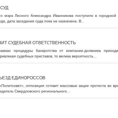
 СУД
его мэра Лесного Александра Иванникова поступило в городской 
а, дата заседания суда пока не назначена. В...
ОЗИТ СУДЕБНАЯ ОТВЕТСТВЕННОСТЬ
 рамках процедуры банкротства от компании-должника приходи
ивлекая судебных приставов, то велика вероятность...
СЪЕЗД ЕДИНОРОССОВ
 «Политсовет», оппозиция готовит массовые акции протеста во в
седатель Свердловского регионального...