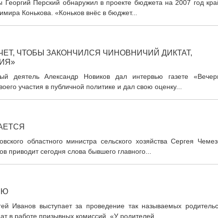
мы Георгий Перский обнаружил в проекте бюджета на 2007 год кр
мира Конькова. «Коньков внёс в бюджет...
ЧЕТ, ЧТОБЫ ЗАКОНЧИЛСЯ ЧИНОВНИЧИЙ ДИКТАТ,
ИЯ»
ный деятель Александр Новиков дал интервью газете «Вечер
оего участия в публичной политике и дал свою оценку...
АЕТСЯ
ловского областного министра сельского хозяйства Сергея Чемез
 приводит сегодня слова бывшего главного...
ИЮ
гей Иванов выступает за проведение так называемых родительс
дат в работе призывных комиссий. «У родителей...