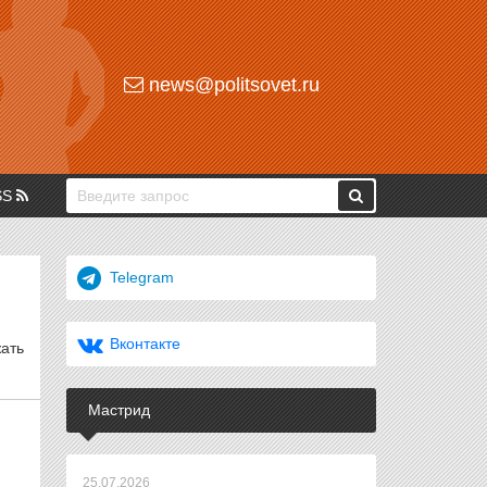
news@politsovet.ru
SS
Telegram
Вконтакте
жать
Мастрид
25.07.2026