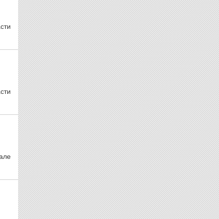
асти
асти
чале