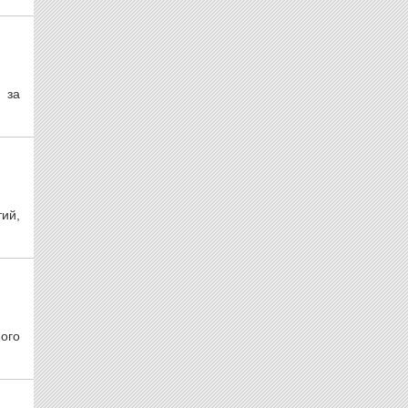
 за
тий,
ого