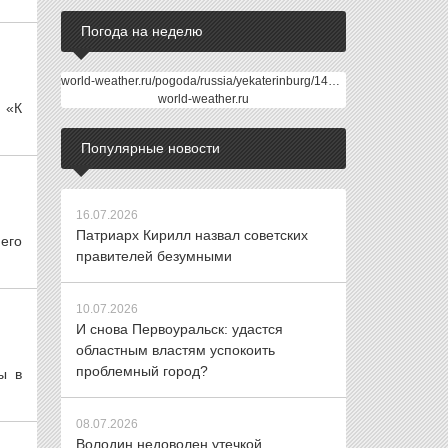
Погода на неделю
world-weather.ru/pogoda/russia/yekaterinburg/14days/
world-weather.ru
. «К
Популярные новости
16.07.2026
Патриарх Кирилл назвал советских
его
правителей безумными
10.07.2026
И снова Первоуральск: удастся
областным властям успокоить
проблемный город?
ы в
08.07.2026
Володин недоволен утечкой