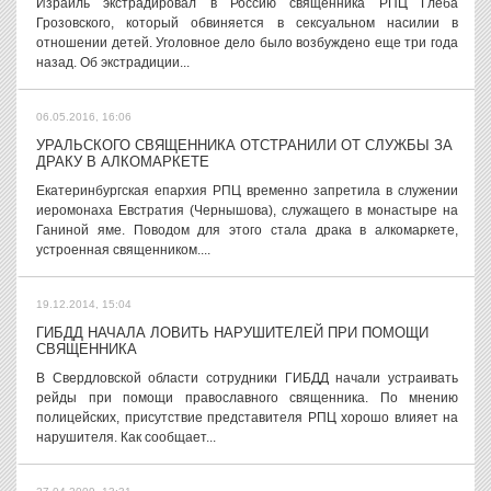
Израиль экстрадировал в Россию священника РПЦ Глеба
Грозовского, который обвиняется в сексуальном насилии в
отношении детей. Уголовное дело было возбуждено еще три года
назад. Об экстрадиции...
06.05.2016, 16:06
УРАЛЬСКОГО СВЯЩЕННИКА ОТСТРАНИЛИ ОТ СЛУЖБЫ ЗА
ДРАКУ В АЛКОМАРКЕТЕ
Екатеринбургская епархия РПЦ временно запретила в служении
иеромонаха Евстратия (Чернышова), служащего в монастыре на
Ганиной яме. Поводом для этого стала драка в алкомаркете,
устроенная священником....
19.12.2014, 15:04
ГИБДД НАЧАЛА ЛОВИТЬ НАРУШИТЕЛЕЙ ПРИ ПОМОЩИ
СВЯЩЕННИКА
В Свердловской области сотрудники ГИБДД начали устраивать
рейды при помощи православного священника. По мнению
полицейских, присутствие представителя РПЦ хорошо влияет на
нарушителя. Как сообщает...