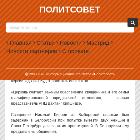
ПОЛИТСОВЕТ
25.08.2017, 17:14
РПЦ БУДЕТ ПОМОГАТЬ СВЯЩЕННИКУ,
ОБВИНЕННОМУ В ОРГАНИЗАЦИИ
Главная
ПРОСТИТУЦИИ
Статьи
Новости
Мастрид
Новости партнеров
О проекте
РПЦ наняла адвоката для священника, который был задержан в
Белоруссии по подозрению в вовлечении женщин в проституцию.
Как
сообщает
«Интерфакс», защищать священника по просьбе
2000-
2026
Информационное агентство «Политсовет»
церкви будет адвокат Александр Железников. По официальной
версии, адвокат будет работать бесплатно.
«Церковь считает важным обеспечение священника и его семьи
квалифицированной юридической помощью», — заявил
представитель РПЦ Вахтанг Кипшидзе.
Священник Николай Киреев из Выборгской епархии был
задержан в Белоруссии при попытке вывезти двух женщин в
Санкт-Петербург для занятия проституцией. В Белоруссии ему
предъявлены обвинения.