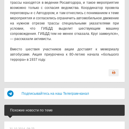
трассы находятся в ведении Росавтодора, и такое мероприятие
возможно только с согласия ведомства. Координатор провела
переговоры и с Автодором, и там отнеслись с пониманием к теме
мероприятия и согласились ограничить автомобильное движение
на нужном отрезке трассы специальными указателями при
условии, что ГИБДД выделит шествующим машину
сопровождения. ГИБДД тем не менее отказала. Круг замкнулся»,
— рассказали активисты.
Вместо шествия участников акции доставят к мемориалу
автобусами. Акция приурочена к 80-летию начала «большого
террора» в 1937 году.
Подписывайтесь на наш Телеграм-канал
Похожие новости по теме
31.10.2014, 09:25