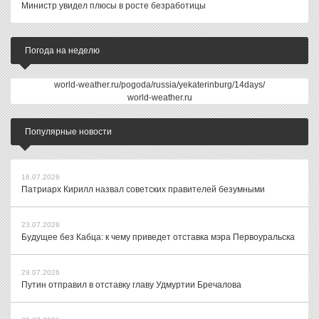
Министр увидел плюсы в росте безработицы
Погода на неделю
world-weather.ru/pogoda/russia/yekaterinburg/14days/
world-weather.ru
Популярные новости
16.07.2026
Патриарх Кирилл назвал советских правителей безумными
23.07.2026
Будущее без Кабца: к чему приведет отставка мэра Первоуральска
29.07.2026
Путин отправил в отставку главу Удмуртии Бречалова