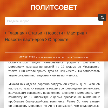
ПОЛИТСОВЕТ
04.08.2017, 14:45
ГИБДД НЕ ДАЛА ПРОВЕСТИ ШЕСТВИЕ В
ПАМЯТЬ О ЖЕРТВАХ РЕПРЕССИЙ В
Главная
ЕКАТЕРИНБУРГЕ
Статьи
Новости
Мастрид
Новости партнеров
О проекте
Организации «Мемориал» не удалось согласовать шествие в
память о жертвах политических репрессий, которое
планировалось провести в Екатеринбурге. ГИБДД отказалась
выделить колонну сопровождения для шествия.
2000-
2026
Информационное агентство «Политсовет»
Организаторы акции намеревались устроить шествие к
мемориалу жертвам репрессий на 12 километре Московского
тракта. Они хотели пройти туда от ТРЦ «Мега». Но согласовать
акцию со всеми инстанциями у них не получилось.
«Начальник отдела дорожно-патрульной службы Д. М. Устинов
наотрез отказался выделить машину сопровождения активистам,
задумавшим совершить пешеходное шествие к мемориальному
комплексу на 12 километре с целью привлечение внимания к
проблемам благоустройства комплекса. Ранее Устинов заявил
организатору мероприятия Анне Пастуховой, что федеральные