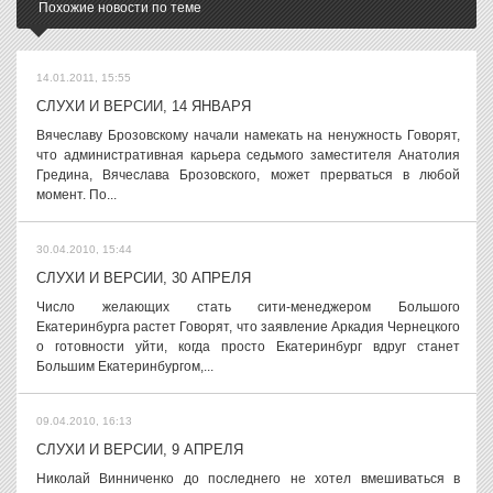
Похожие новости по теме
14.01.2011, 15:55
СЛУХИ И ВЕРСИИ, 14 ЯНВАРЯ
Вячеславу Брозовскому начали намекать на ненужность Говорят,
что административная карьера седьмого заместителя Анатолия
Гредина, Вячеслава Брозовского, может прерваться в любой
момент. По...
30.04.2010, 15:44
СЛУХИ И ВЕРСИИ, 30 АПРЕЛЯ
Число желающих стать сити-менеджером Большого
Екатеринбурга растет Говорят, что заявление Аркадия Чернецкого
о готовности уйти, когда просто Екатеринбург вдруг станет
Большим Екатеринбургом,...
09.04.2010, 16:13
СЛУХИ И ВЕРСИИ, 9 АПРЕЛЯ
Николай Винниченко до последнего не хотел вмешиваться в