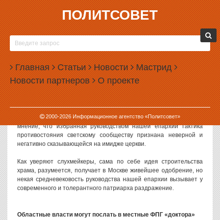
ПОЛИТСОВЕТ
02.04.2010, 16:24
СЛУХИ И ВЕРСИИ, 2 АПРЕЛЯ
Архиепископ Викентий может получить взыскание
Главная
Статьи
Новости
Мастрид
Новости партнеров
О проекте
Говорят, что скандал со строительством храма на площади Труда
может выйти боком архиепископу Екатеринбургскому и
Верхотурскому. По неофициальной информации, в Московском
патриархате в преддверии визита в Екатеринбург руководителя
2000-
2026
Информационное агентство «Политсовет»
РПЦ Кирилла внимательно мониторят ситуацию и уже есть
мнение, что избранная руководством нашей епархии тактика
противостояния светскому сообществу признана неверной и
негативно сказывающейся на имидже церкви.
Как уверяют слухмейкеры, сама по себе идея строительства
храма, разумеется, получает в Москве живейшее одобрение, но
некая средневековость руководства нашей епархии вызывает у
современного и толерантного патриарха раздражение.
Областные власти могут послать в местные ФПГ «доктора»