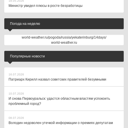
18.05.2026
Министр увидел плюсы в росте безработицы
Погода на неделю
world-weather.ru/pogoda/russia/yekaterinburg/14days/
world-weather.ru
Популярные новости
16.07.2026
Патриарх Кирилл назвал советских правителей безумными
10.07.2026
И снова Первоуральск: удастся областным властям успокоить
проблемный город?
08.07.2026
Володин недоволен утечкой информации о премиях депутатам