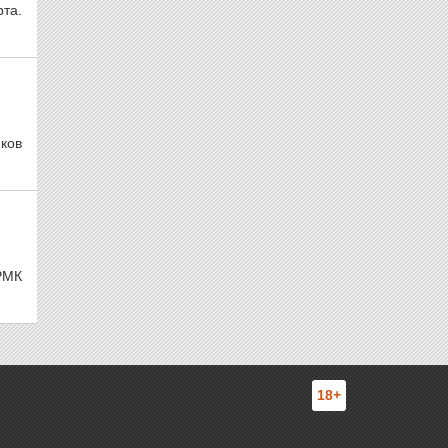
рта.
ков
РМК
18+