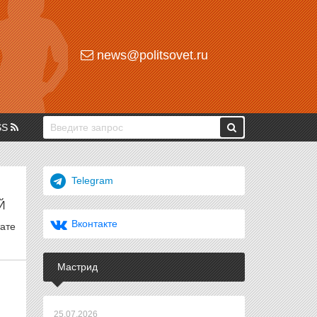
news@politsovet.ru
SS
Telegram
Й
Вконтакте
тате
Мастрид
25.07.2026