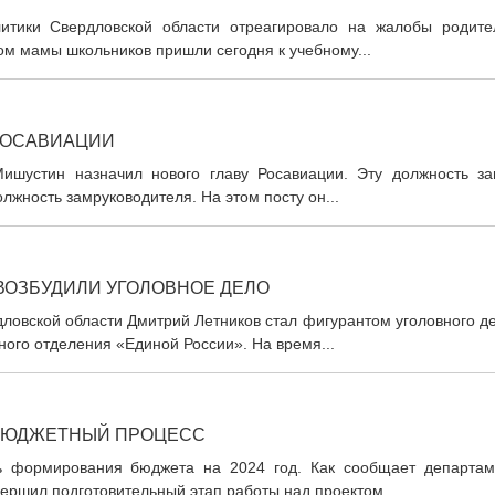
итики Свердловской области отреагировало на жалобы родите
ом мамы школьников пришли сегодня к учебному...
РОСАВИАЦИИ
ишустин назначил нового главу Росавиации. Эту должность за
лжность замруководителя. На этом посту он...
ВОЗБУДИЛИ УГОЛОВНОЕ ДЕЛО
дловской области Дмитрий Летников стал фигурантом уголовного д
ного отделения «Единой России». На время...
 БЮДЖЕТНЫЙ ПРОЦЕСС
сь формирования бюджета на 2024 год. Как сообщает департам
ршил подготовительный этап работы над проектом...