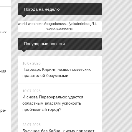
Погода на неделю
world-weather.ru/pogoda/russia/yekaterinburg/14days/
world-weather.ru
ных
Популярные новости
16.07.2026
Патриарх Кирилл назвал советских
ния
правителей безумными
10.07.2026
И снова Первоуральск: удастся
областным властям успокоить
проблемный город?
аре-
23.07.2026
Будущее без Кабца: к чему приведет