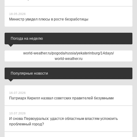
18.05.2026
Министр увидел плюсы в росте безработицы
Погода на неделю
world-weather.ru/pogoda/russia/yekaterinburg/14days/
world-weather.ru
Популярные новости
16.07.2026
Патриарх Кирилл назвал советских правителей безумными
10.07.2026
И снова Первоуральск: удастся областным властям успокоить
проблемный город?