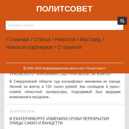
ПОЛИТСОВЕТ
19.09.2023, 17:51
ЕКАТЕРИНБУРЖЦА ИЗБИЛИ ЗА ЗАМЕЧАНИЕ О
БРОШЕННОМ ОКУРКЕ
В Екатеринбурге группа молодых людей избила прохожего,
Главная
Статьи
Новости
Мастрид
который сделал им замечание из-за брошенного окурка. Инцидент
Новости партнеров
О проекте
произошел на днях возле ЖК «Ривер» на улице Щербакова. По
имеющимся данным,...
19.09.2023, 16:52
2000-
2026
Информационное агентство «Политсовет»
УРАЛЬСКОГО ЧИНОВНИКА ОШТРАФОВАЛИ ЗА ВЗЯТКУ
В Свердловской области суд оштрафовал чиновника из города
Лесной за взятку в 720 тысяч рублей. Как сообщили в пресс-
службе областной прокуратуры, подсудимый был ведущим
инженером в городском...
19.09.2023, 15:54
В ЕКАТЕРИНБУРГЕ ИЗМЕНИЛИ СРОКИ ПЕРЕКРЫТИЯ
УЛИЦЫ САККО И ВАНЦЕТТИ