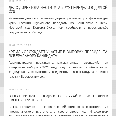
19.09.2023, 13:53
ДЕЛО ДИРЕКТОРА ИНСТИТУТА УРФУ ПЕРЕДАЛИ В ДРУГОЙ
СУД
Уголовное дело в отношении директора института физкультуры
УрФУ Евгения Шурманова передали из Ленинского в Верх-
Исетский суд Екатеринбурга. Как сообщили в пресс-службе
свердловского облсуда,...
19.09.2023, 13:12
КРЕМЛЬ ОБСУЖДАЕТ УЧАСТИЕ В ВЫБОРАХ ПРЕЗИДЕНТА
ЛИБЕРАЛЬНОГО КАНДИДАТА
Администрация президента рассматривает сценарий, при
котором на выборы в 2024 году допустят некоего «либерального
кандидата». О возможности выдвижения такого кандидата пишет
газета «Ведомости» со...
19.09.2023, 12:40
В ЕКАТЕРИНБУРГЕ ПОДРОСТОК СЛУЧАЙНО ВЫСТРЕЛИЛ В
СВОЕГО ПРИЯТЕЛЯ
В Екатеринбурге пятнадцатилетний подросток выстрелил из
пневматического пистолета в своего сверстника. Инцидентом