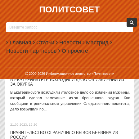
ПОЛИТСОВЕТ
21.09.2023, 17:50
В ЕКАТЕРИНБУРГЕ ПОДКЛЮЧИЛИ К ТЕПЛУ 920 ДОМОВ ИЗ
ПОЧТИ 8 ТЫСЯЧ
В Екатеринбурге подвели итоги первого этапа пуска тепла.
Главная
Статьи
Новости
Мастрид
Отопление включили в большинстве социальных объектов и более
Новости партнеров
О проекте
чем в 10% домов. О старте отопительного сезона отчитался
замглавы города...
21.09.2023, 17:06
2000-
2026
Информационное агентство «Политсовет»
В ЕКАТЕРИНБУРГЕ ВОЗБУДИЛИ ДЕЛО ОБ ИЗБИЕНИИ ИЗ-
ЗА ОКУРКА
В Екатеринбурге возбудили уголовное дело об избиении мужчины,
который сделал замечание из-за брошенного окурка. Как
сообщили в региональном управлении Следственного комитета,
дело возбудили по...
21.09.2023, 16:20
ПРАВИТЕЛЬСТВО ОГРАНИЧИЛО ВЫВОЗ БЕНЗИНА ИЗ
РОССИИ