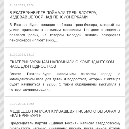
21.09.2023, 13:54
В ЕКАТЕРИНБУРГЕ ПОЙМАЛИ ТРЕШ-БЛОГЕРА,
ИЗДЕВАВШЕГОСЯ НАД ПЕНСИОНЕРКАМИ
В Екатеринбурге полиция поймала треш-блогера, который на
улице приставал к пожилым женщинам. На днях в соцсетях
появился ролик, на котором молодой человек оскорбляет
пенсионерок и плюет в них,...
21.09.2023, 13:17
ЕКАТЕРИНБУРЖЦАМ НАПОМНИЛИ О КОМЕНДАНТСКОМ
ЧАСЕ ДЛЯ ПОДРОСТКОВ
Власти Екатеринбурга напомнили жителям города о
комендантском часе для детей и подростков, который с октября
будет начинаться в 22.00. С таким обращением выступила в
четверг администрация...
21.09.2023, 12:55
МЕДВЕДЕВ НАПИСАЛ КУЙВАШЕВУ ПИСЬМО О ВЫБОРАХ В
ЕКАТЕРИНБУРГЕ
Председатель партии «Единая Россия» написал свердловскому
губернатору Евгению Куйвашеву письмо, посвященное итогам