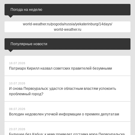
Погода на неделю
world-weather.ru/pogoda/russia/yekaterinburg/14days/
world-weather.ru
Популярные новости
16.07.2026
Патриарх Кирилл назвал советских правителей безумными
10.07.2026
И снова Первоуральск: удастся областным властям успокоить
проблемный город?
08.07.2026
Володин недоволен утечкой информации о премиях депутатам
23.07.2026
Будущее без Кабца: к чему приведет отставка мэра Первоуральска