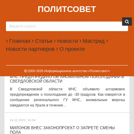
ПОЛИТСОВЕТ
24.11.2022, 17:50
«СУДЬЯ ВСЕЛЕННОЙ», ДВАЖДЫ ПОСЕЩАВШИЙ
ЕКАТЕРИНБУРГ, ОТРЕКСЯ ОТ ПАТРИАРХА КИРИЛЛА
Патриарх Александрийский Феодор II, титул которого включает
Главная
Статьи
Новости
Мастрид
статус «Судьи Вселенной», решил больше не поминать в
Новости партнеров
О проекте
молитвах патриарха Московского Кирилла. О решении Синода
Александрийской...
24.11.2022, 16:53
2000-
2026
Информационное агентство «Политсовет»
МЧС ПРЕДУПРЕДИЛО ОБ АНОМАЛЬНОМ ПОХОЛОДАНИИ В
СВЕРДЛОВСКОЙ ОБЛАСТИ
В Свердловской области МЧС объявило штормовое
предупреждение о похолодании до -30 градусов. Как говорится в
сообщении регионального ГУ МЧС, аномальные морозы
ожидаются на Урале в течение...
24.11.2022, 16:04
МИЛОНОВ ВНЕС ЗАКОНОПРОЕКТ О ЗАПРЕТЕ СМЕНЫ
ПОЛА