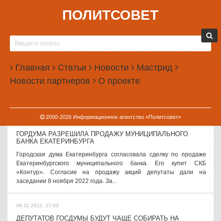
ПОЛИТСОВЕТ
08.11.2022, 17:54
«ВСЕМ НЕ УГОДИШЬ»: ГУБЕРНАТОР ПОСОВЕТОВАЛ
МОБИЛИЗОВАННЫМ САМИМ ПОКУПАТЬ
ОБМУНДИРОВАНИЕ
Главная
Статьи
Новости
Мастрид
Губернатор Орловской области Андрей Клычков посоветовал тем,
кому не нравится обмундирование для мобилизованных, покупать
Новости партнеров
О проекте
его самостоятельно. Как пишет газета «Коммерсантъ», такое
заявление...
2000-
2026
Информационное агентство «Политсовет»
08.11.2022, 17:49
ГОРДУМА РАЗРЕШИЛА ПРОДАЖУ МУНИЦИПАЛЬНОГО
БАНКА ЕКАТЕРИНБУРГА
Городская дума Екатеринбурга согласовала сделку по продаже
Екатеринбургского муниципального банка. Его купит СКБ
«Контур». Согласие на продажу акций депутаты дали на
заседании 8 ноября 2022 года. За...
08.11.2022, 17:03
ДЕПУТАТОВ ГОСДУМЫ БУДУТ ЧАЩЕ СОБИРАТЬ НА