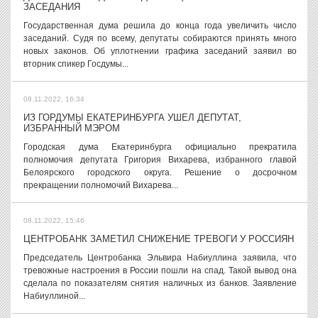
ЗАСЕДАНИЯ
Государственная дума решила до конца года увеличить число
заседаний. Судя по всему, депутаты собираются принять много
новых законов. Об уплотнении графика заседаний заявил во
вторник спикер Госдумы...
08.11.2022, 16:34
ИЗ ГОРДУМЫ ЕКАТЕРИНБУРГА УШЕЛ ДЕПУТАТ,
ИЗБРАННЫЙ МЭРОМ
Городская дума Екатеринбурга официально прекратила
полномочия депутата Григория Вихарева, избранного главой
Белоярского городского округа. Решение о досрочном
прекращении полномочий Вихарева...
08.11.2022, 15:46
ЦЕНТРОБАНК ЗАМЕТИЛ СНИЖЕНИЕ ТРЕВОГИ У РОССИЯН
Председатель Центробанка Эльвира Набиуллина заявила, что
тревожные настроения в России пошли на спад. Такой вывод она
сделала по показателям снятия наличных из банков. Заявление
Набиуллиной...