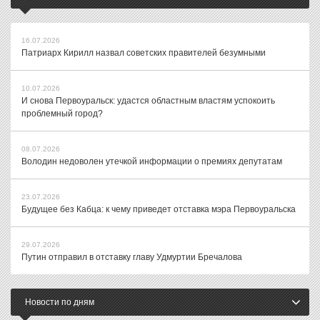
16.07.2026
Патриарх Кирилл назвал советских правителей безумными
10.07.2026
И снова Первоуральск: удастся областным властям успокоить
проблемный город?
08.07.2026
Володин недоволен утечкой информации о премиях депутатам
23.07.2026
Будущее без Кабца: к чему приведет отставка мэра Первоуральска
29.07.2026
Путин отправил в отставку главу Удмуртии Бречалова
Новости по дням