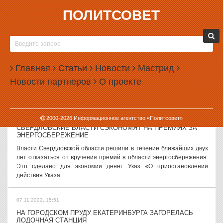
ПОЛИТСОВЕТ
07.11.2022, 17:52
ПУТИН ВТОРОЙ РАЗ ЗА НЕСКОЛЬКО НЕДЕЛЬ РАСШИРИЛ
ШТАТ ПРОКУРАТУРЫ
Президент РФ Владимир Путин второй раз за текущую осень
Главная
Статьи
Новости
Мастрид
увеличил штат органов прокуратуры. Число прокуроров выросло
Новости партнеров
О проекте
больше чем на три тысяч человек. Указ президента о численности
работников органов...
07.11.2022, 16:53
2000-
2026
Информационное агентство «Политсовет»
СВЕРДЛОВСКИЕ ВЛАСТИ СЭКОНОМЯТ НА ПРЕМИЯХ ЗА
ЭНЕРГОСБЕРЕЖЕНИЕ
Власти Свердловской области решили в течение ближайших двух
лет отказаться от вручения премий в области энергосбережения.
Это сделано для экономии денег. Указ «О приостановлении
действия Указа...
07.11.2022, 15:51
НА ГОРОДСКОМ ПРУДУ ЕКАТЕРИНБУРГА ЗАГОРЕЛАСЬ
ЛОДОЧНАЯ СТАНЦИЯ