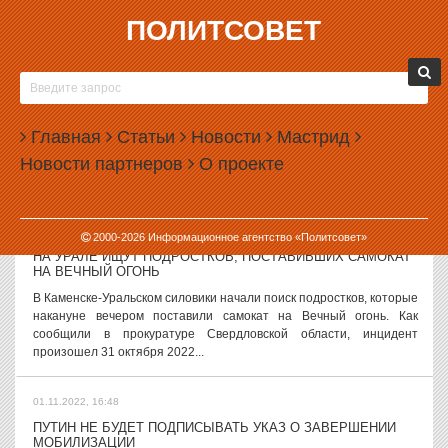
ПОЛИТСОВЕТ
01.11.2022, 17:59
ДЕПУТАТ ГОРДУМЫ ЕКАТЕРИНБУРГА СТАЛ ГЛАВОЙ
БЕЛОЯРКИ СО ВТОРОЙ ПОПЫТКИ
Депутат городской думы Екатеринбурга Григорий Вихарев со
Главная
Статьи
Новости
Мастрид
второй попытки избран главой Белоярского городского округа.
Новости партнеров
О проекте
Голосование депутатов по выборам главы округа прошло 1 ноября
2022 года. За...
01.11.2022, 17:46
2000-
2026
Информационное агентство «Политсовет»
НА УРАЛЕ ИЩУТ ПОДРОСТКОВ, ПОСТАВИВШИХ САМОКАТ
НА ВЕЧНЫЙ ОГОНЬ
В Каменске-Уральском силовики начали поиск подростков, которые
накануне вечером поставили самокат на Вечный огонь. Как
сообщили в прокуратуре Свердловской области, инцидент
произошел 31 октября 2022...
01.11.2022, 16:48
ПУТИН НЕ БУДЕТ ПОДПИСЫВАТЬ УКАЗ О ЗАВЕРШЕНИИ
МОБИЛИЗАЦИИ