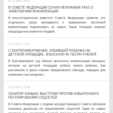
01.11.2022, 14:43
В СОВЕТЕ ФЕДЕРАЦИИ СОЧЛИ НЕНУЖНЫМ УКАЗ О
ЗАВЕРШЕНИИ МОБИЛИЗАЦИИ
В конституционном комитете Совета Федерации заявили, что
отдельного указа президента о завершении частичной
мобилизации подписывать не нужно. Такую позицию озвучил
председатель комитета Андрей...
01.11.2022, 13:51
С ЕКАТЕРИНБУРЖЕНКИ, ИЗБИВШЕЙ РЕБЕНКА НА
ДЕТСКОЙ ПЛОЩАДКЕ, ВЗЫСКАЛИ 46 ТЫСЯЧ РУБЛЕЙ
В Екатеринбурге суд обязал выплатить компенсацию женщину,
которая на детской площадке избила чужого ребенка. Как
рассказали в пресс-службе свердловского облсуда, поводом для
избиения стал конфликт...
01.11.2022, 12:59
СЕНАТОР КЛИШАС ВЫСТУПИЛ ПРОТИВ ИЗБЫТОЧНОГО
РЕГУЛИРОВАНИЯ СОЦСЕТЕЙ
В Совете Федерации с подачи несуществующего Совета блогеров
началась дискуссия об ограничениях соцсетей. Один из самых