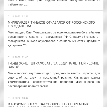
влиятельных сенаторов Андрей Клишас выступил против их
избыточного...
01.11.2022, 12:31
МИЛЛИАРДЕР ТИНЬКОВ ОТКАЗАЛСЯ ОТ РОССИЙСКОГО
ГРАЖДАНСТВА
Миллиардер Олег Тиньков вслед за еще несколькими богатейшими
россиянами отказался от гражданства РФ. Справку об отказе от
гражданства Тиньков опубликовал в социальных сетях. Документ
датирован 26...
01.11.2022, 11:45
ГИБДД ХОЧЕТ ШТРАФОВАТЬ ЗА ЕЗДУ НА ЛЕТНЕЙ РЕЗИНЕ
ЗИМОЙ
Министерство внутренних дел предложило ввести штрафы для
водителей за езду на несезонной резине. Как пишет газета
«Коммерсантъ», соответствующие поправки МВД внесло на
рассмотрение правительства....
01.11.2022, 10:44
В ГОСДУМУ ВНЕСУТ ЗАКОНОПРОЕКТ О ТЮРЕМНЫХ