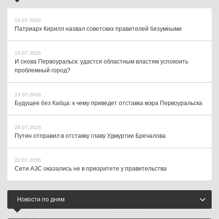
16.07.2026
Патриарх Кирилл назвал советских правителей безумными
10.07.2026
И снова Первоуральск: удастся областным властям успокоить
проблемный город?
23.07.2026
Будущее без Кабца: к чему приведет отставка мэра Первоуральска
29.07.2026
Путин отправил в отставку главу Удмуртии Бречалова
22.07.2026
Сети АЗС оказались не в приоритете у правительства
Новости по дням