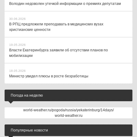
Володин недоволен утечкой информации о премиях депутатам
30.06.2026
В РПЦ предложили преподавать в медицинских вузах
христианские ценности
19.05.2026
Власти Екатеринбурга заявили об отсутствии планов по
мобилизации
18.05.2026
Министр увидел плюсы в росте безработицы
Погода на неделю
world-weather.ru/pogoda/russia/yekaterinburg/14days/
world-weather.ru
Популярные новости