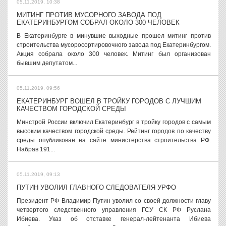
05.11.2019, 10:38
МИТИНГ ПРОТИВ МУСОРНОГО ЗАВОДА ПОД
ЕКАТЕРИНБУРГОМ СОБРАЛ ОКОЛО 300 ЧЕЛОВЕК
В Екатеринбурге в минувшие выходные прошел митинг против
строительства мусоросортировочного завода под Екатеринбургом.
Акция собрала около 300 человек. Митинг был организован
бывшим депутатом...
05.11.2019, 09:56
ЕКАТЕРИНБУРГ ВОШЕЛ В ТРОЙКУ ГОРОДОВ С ЛУЧШИМ
КАЧЕСТВОМ ГОРОДСКОЙ СРЕДЫ
Минстрой России включил Екатеринбург в тройку городов с самым
высоким качеством городской среды. Рейтинг городов по качеству
среды опубликован на сайте министерства строительства РФ.
Набрав 191...
05.11.2019, 09:13
ПУТИН УВОЛИЛ ГЛАВНОГО СЛЕДОВАТЕЛЯ УРФО
Президент РФ Владимир Путин уволил со своей должности главу
четвертого следственного управления ГСУ СК РФ Руслана
Ибиева. Указ об отставке генерал-лейтенанта Ибиева