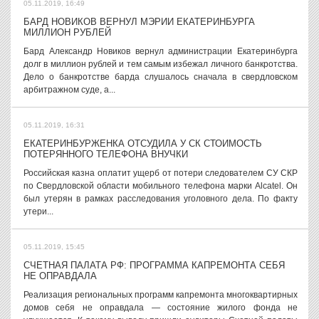
05.11.2019, 16:49
БАРД НОВИКОВ ВЕРНУЛ МЭРИИ ЕКАТЕРИНБУРГА
МИЛЛИОН РУБЛЕЙ
Бард Александр Новиков вернул администрации Екатеринбурга
долг в миллион рублей и тем самым избежал личного банкротства.
Дело о банкротстве барда слушалось сначала в свердловском
арбитражном суде, а...
05.11.2019, 16:31
ЕКАТЕРИНБУРЖЕНКА ОТСУДИЛА У СК СТОИМОСТЬ
ПОТЕРЯННОГО ТЕЛЕФОНА ВНУЧКИ
Российская казна оплатит ущерб от потери следователем СУ СКР
по Свердловской области мобильного телефона марки Alcatel. Он
был утерян в рамках расследования уголовного дела. По факту
утери...
05.11.2019, 15:45
СЧЕТНАЯ ПАЛАТА РФ: ПРОГРАММА КАПРЕМОНТА СЕБЯ
НЕ ОПРАВДАЛА
Реализация региональных программ капремонта многоквартирных
домов себя не оправдала — состояние жилого фонда не