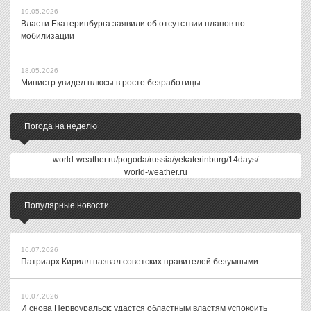
19.05.2026
Власти Екатеринбурга заявили об отсутствии планов по
мобилизации
18.05.2026
Министр увидел плюсы в росте безработицы
Погода на неделю
world-weather.ru/pogoda/russia/yekaterinburg/14days/
world-weather.ru
Популярные новости
16.07.2026
Патриарх Кирилл назвал советских правителей безумными
10.07.2026
И снова Первоуральск: удастся областным властям успокоить