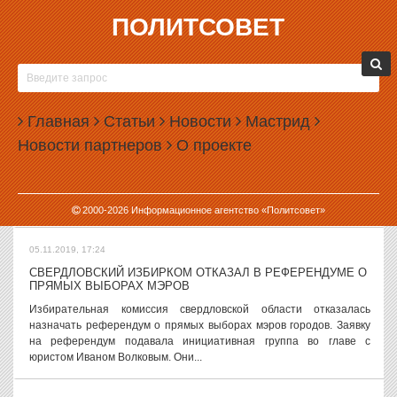
ПОЛИТСОВЕТ
05.11.2019, 17:58
НЕДОСТРОЕННУЮ
ГОСТИНИЦУ «ДЕЛИ»
ВЫСТАВИЛИ НА ПРОДАЖУ
Главная
Статьи
Новости
Мастрид
Здание недостроенной
гостиницы «Дели» в
Новости партнеров
О проекте
Екатеринбурге выставлено на
продажу на сайте Avito. Как
следует из объявления, за здание в центре города, которое
больше двадцати лет остается недостроенным,...
2000-
2026
Информационное агентство «Политсовет»
05.11.2019, 17:24
СВЕРДЛОВСКИЙ ИЗБИРКОМ ОТКАЗАЛ В РЕФЕРЕНДУМЕ О
ПРЯМЫХ ВЫБОРАХ МЭРОВ
Избирательная комиссия свердловской области отказалась
назначать референдум о прямых выборах мэров городов. Заявку
на референдум подавала инициативная группа во главе с
юристом Иваном Волковым. Они...