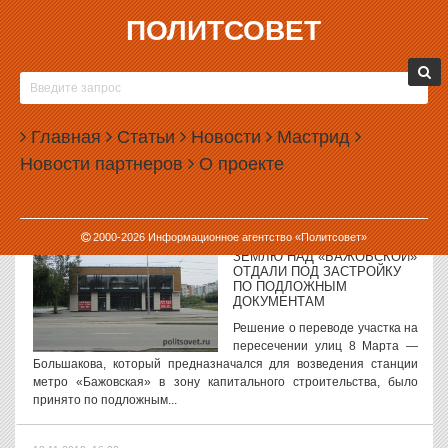
ПОЛИТСОВЕТ
12.11.2019, 17:54
ГОСДУМА ОПРЕДЕЛИТ, КАК РОССИЯН БУДУТ ПРИЗНАВАТЬ
ИНОСТРАННЫМИ АГЕНТАМИ
Государственная дума рассмотрит перечень критериев, по
Главная
Статьи
Новости
Мастрид
которым россияне могут быть признаны «иностранными
Новости партнеров
О проекте
агентами». Как заявил председатель комитета Госдумы по
информационной политике Леонид Левин,...
12.11.2019, 16:58
2000-
2026
Информационное агентство «Политсовет»
ЗЕМЛЮ НАД «БАЖОВСКОЙ»
ОТДАЛИ ПОД ЗАСТРОЙКУ
ПО ПОДЛОЖНЫМ
ДОКУМЕНТАМ
Решение о переводе участка на
пересечении улиц 8 Марта —
Большакова, который предназначался для возведения станции
метро «Бажовская» в зону капитального строительства, было
принято по подложным...