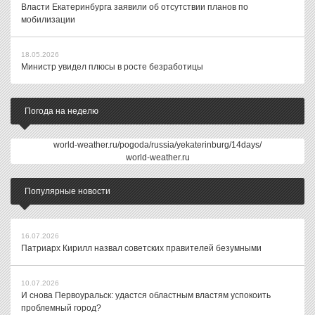
Власти Екатеринбурга заявили об отсутствии планов по
мобилизации
18.05.2026
Министр увидел плюсы в росте безработицы
Погода на неделю
world-weather.ru/pogoda/russia/yekaterinburg/14days/
world-weather.ru
Популярные новости
16.07.2026
Патриарх Кирилл назвал советских правителей безумными
10.07.2026
И снова Первоуральск: удастся областным властям успокоить
проблемный город?