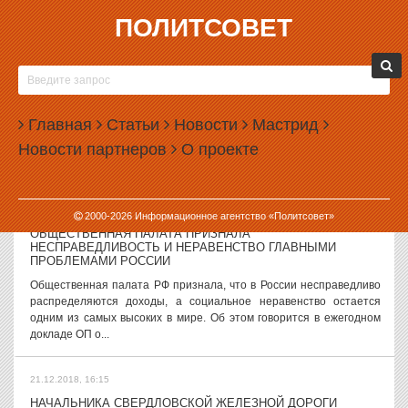
ПОЛИТСОВЕТ
21.12.2018, 17:52
В ЕКАТЕРИНБУРГЕ ПЕРЕД НОВЫМ ГОДОМ ВВЕДУТ
ОСОБЫЙ ПРОТИВОПОЖАРНЫЙ РЕЖИМ
Власти Екатеринбурга перед Новым годом введут особый
Главная
Статьи
Новости
Мастрид
противопожарный режим и будут контролировать продажу
Новости партнеров
О проекте
пиротехники. Об этом в администрации города заявили по итогам
заседания городской...
21.12.2018, 16:50
2000-
2026
Информационное агентство «Политсовет»
ОБЩЕСТВЕННАЯ ПАЛАТА ПРИЗНАЛА
НЕСПРАВЕДЛИВОСТЬ И НЕРАВЕНСТВО ГЛАВНЫМИ
ПРОБЛЕМАМИ РОССИИ
Общественная палата РФ признала, что в России несправедливо
распределяются доходы, а социальное неравенство остается
одним из самых высоких в мире. Об этом говорится в ежегодном
докладе ОП о...
21.12.2018, 16:15
НАЧАЛЬНИКА СВЕРДЛОВСКОЙ ЖЕЛЕЗНОЙ ДОРОГИ