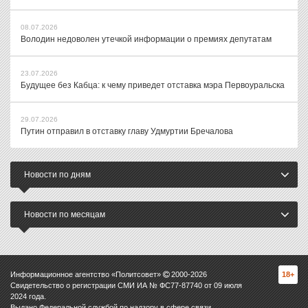
08.07.2026
Володин недоволен утечкой информации о премиях депутатам
23.07.2026
Будущее без Кабца: к чему приведет отставка мэра Первоуральска
29.07.2026
Путин отправил в отставку главу Удмуртии Бречалова
Новости по дням
Новости по месяцам
Информационное агентство «Политсовет»
2000-
2026
18+
Свидетельство о регистрации СМИ ИА № ФС77-87740 от 09 июля
2024 года.
Выдано Федеральной службой по надзору в сфере связи,