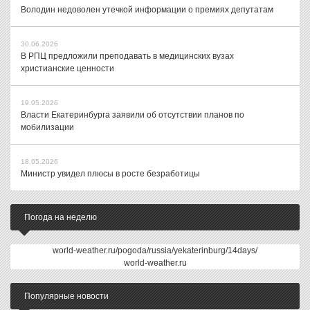
Володин недоволен утечкой информации о премиях депутатам
30.06.2026
В РПЦ предложили преподавать в медицинских вузах
христианские ценности
19.05.2026
Власти Екатеринбурга заявили об отсутствии планов по
мобилизации
18.05.2026
Министр увидел плюсы в росте безработицы
Погода на неделю
world-weather.ru/pogoda/russia/yekaterinburg/14days/
world-weather.ru
Популярные новости