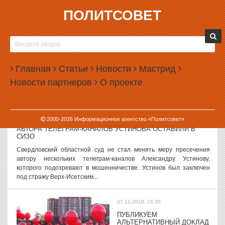
ПОЛИТСОВЕТ
07.12.2018, 17:51
ПУТИН УТВЕРДИЛ ОФИЦИАЛЬНОЕ ОПРЕДЕЛЕНИЕ
РОССИЙСКОЙ НАЦИИ
Президент РФ Владимир Путин утвердил документ, в котором
Главная
Статьи
Новости
Мастрид
дано официальное определение российской нации. Речь идет о
Новости партнеров
О проекте
поправках к Стратегии государственной национальной политики
до 2025 года, которые...
07.12.2018, 17:09
2000-
2026
Информационное агентство «Политсовет»
АВТОРА ТЕЛЕГРАМ-КАНАЛОВ УСТИНОВА ОСТАВИЛИ В
СИЗО
Свердловский областной суд не стал менять меру пресечения
автору нескольких телеграм-каналов Александру Устинову,
которого подозревают в мошенничестве. Устинов был заключен
под стражу Верх-Исетским...
07.12.2018, 16:30
ПУБЛИКУЕМ
АЛЬТЕРНАТИВНЫЙ ДОКЛАД