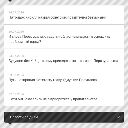
16.07.2026
Патриарх Кирилл назвал советских правителей безумными
10.07.2026
И снова Первоуральск: удастся областным властям успокоить
проблемный город?
23.07.2026
Будущее без Кабца: к чему приведет отставка мэра Первоуральска
29.07.2026
Путин отправил в отставку главу Удмуртии Бречалова
22.07.2026
Сети АЗС оказались не в приоритете у правительства
Новости по дням