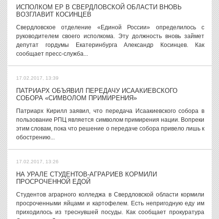
ИСПОЛКОМ ЕР В СВЕРДЛОВСКОЙ ОБЛАСТИ ВНОВЬ
ВОЗГЛАВИТ КОСИНЦЕВ
Свердловское отделение «Единой России» определилось с
руководителем своего исполкома. Эту должность вновь займет
депутат гордумы Екатеринбурга Александр Косинцев. Как
сообщает пресс-служба...
17.02.2017, 13:39
ПАТРИАРХ ОБЪЯВИЛ ПЕРЕДАЧУ ИСААКИЕВСКОГО
СОБОРА «СИМВОЛОМ ПРИМИРЕНИЯ»
Патриарх Кирилл заявил, что передача Исаакиевского собора в
пользование РПЦ является символом примирения нации. Вопреки
этим словам, пока что решение о передаче собора привело лишь к
обострению...
17.02.2017, 13:26
НА УРАЛЕ СТУДЕНТОВ-АГРАРИЕВ КОРМИЛИ
ПРОСРОЧЕННОЙ ЕДОЙ
Студентов аграрного колледжа в Свердловской области кормили
просроченными яйцами и картофелем. Есть непригодную еду им
приходилось из треснувшей посуды. Как сообщает прокуратура