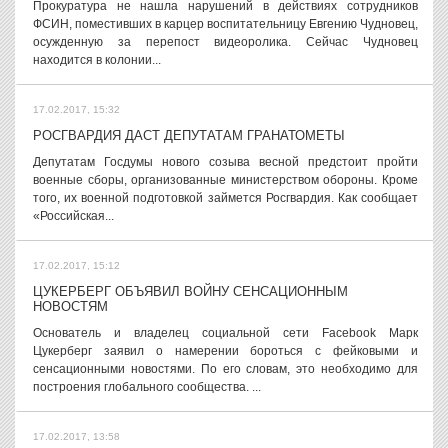
Прокуратура не нашла нарушений в действиях сотрудников
ФСИН, поместивших в карцер воспитательницу Евгению Чудновец,
осужденную за перепост видеоролика. Сейчас Чудновец
находится в колонии...
17.02.2017, 15:32
РОСГВАРДИЯ ДАСТ ДЕПУТАТАМ ГРАНАТОМЕТЫ
Депутатам Госдумы нового созыва весной предстоит пройти
военные сборы, организованные министерством обороны. Кроме
того, их военной подготовкой займется Росгвардия. Как сообщает
«Российская...
17.02.2017, 15:12
ЦУКЕРБЕРГ ОБЪЯВИЛ ВОЙНУ СЕНСАЦИОННЫМ
НОВОСТЯМ
Основатель и владелец социальной сети Facebook Марк
Цукерберг заявил о намерении бороться с фейковыми и
сенсационными новостями. По его словам, это необходимо для
построения глобального сообщества. ...
17.02.2017, 13:58