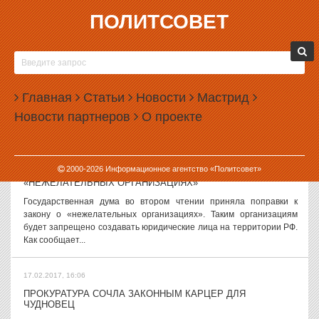
ПОЛИТСОВЕТ
17.02.2017, 17:56
СЛУХИ И ВЕРСИИ, 17 ФЕВРАЛЯ
За голос на довыборах в Екатеринбурге предлагают 500 рублей
Чем ближе довыборы в городскую думу Екатеринбурга, тем больше
Главная
Статьи
Новости
Мастрид
слухов и скандалов копится вокруг них. Так, рассказывают, что
Новости партнеров
О проекте
голоса в одном...
17.02.2017, 17:27
2000-
2026
Информационное агентство «Политсовет»
ГОСДУМА ОДОБРИЛА УЖЕСТОЧЕНИЕ ЗАКОНА О
«НЕЖЕЛАТЕЛЬНЫХ ОРГАНИЗАЦИЯХ»
Государственная дума во втором чтении приняла поправки к
закону о «нежелательных организациях». Таким организациям
будет запрещено создавать юридические лица на территории РФ.
Как сообщает...
17.02.2017, 16:06
ПРОКУРАТУРА СОЧЛА ЗАКОННЫМ КАРЦЕР ДЛЯ
ЧУДНОВЕЦ