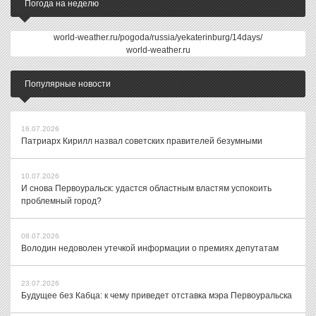
Погода на неделю
world-weather.ru/pogoda/russia/yekaterinburg/14days/
world-weather.ru
Популярные новости
16.07.2026
Патриарх Кирилл назвал советских правителей безумными
10.07.2026
И снова Первоуральск: удастся областным властям успокоить
проблемный город?
08.07.2026
Володин недоволен утечкой информации о премиях депутатам
23.07.2026
Будущее без Кабца: к чему приведет отставка мэра Первоуральска