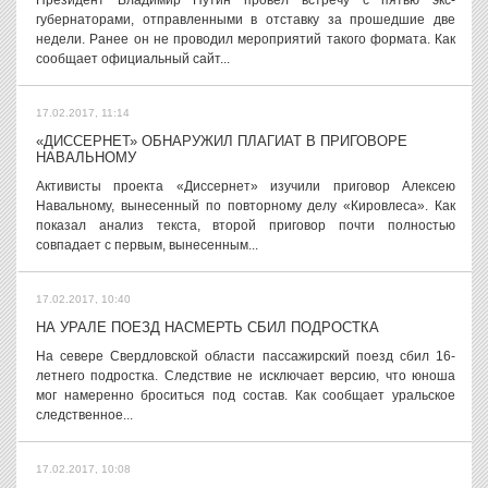
Президент Владимир Путин провел встречу с пятью экс-
губернаторами, отправленными в отставку за прошедшие две
недели. Ранее он не проводил мероприятий такого формата. Как
сообщает официальный сайт...
17.02.2017, 11:14
«ДИССЕРНЕТ» ОБНАРУЖИЛ ПЛАГИАТ В ПРИГОВОРЕ
НАВАЛЬНОМУ
Активисты проекта «Диссернет» изучили приговор Алексею
Навальному, вынесенный по повторному делу «Кировлеса». Как
показал анализ текста, второй приговор почти полностью
совпадает с первым, вынесенным...
17.02.2017, 10:40
НА УРАЛЕ ПОЕЗД НАСМЕРТЬ СБИЛ ПОДРОСТКА
На севере Свердловской области пассажирский поезд сбил 16-
летнего подростка. Следствие не исключает версию, что юноша
мог намеренно броситься под состав. Как сообщает уральское
следственное...
17.02.2017, 10:08