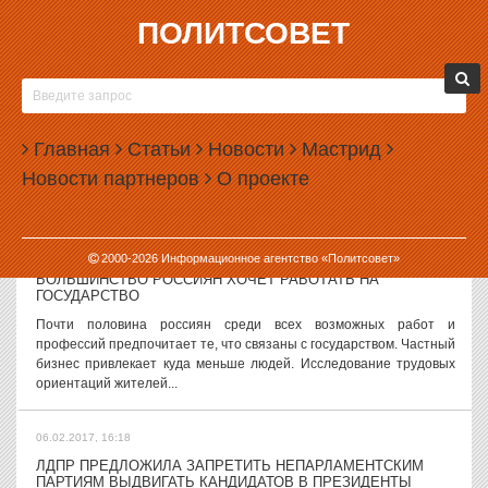
ПОЛИТСОВЕТ
06.02.2017, 17:53
СВЕРДЛОВСКИЕ ЧИНОВНИКИ НАЧАЛИ ГОТОВИТЬСЯ К
РЕКОРДНОМУ ПАВОДКУ
Правительство Свердловской области начало подготовку к
Главная
Статьи
Новости
Мастрид
весеннему паводку. В этом году на Урале выпало рекордное
Новости партнеров
О проекте
количество снега, так что прошлогодние паводки могут
повториться с еще большей силой. ...
06.02.2017, 16:59
2000-
2026
Информационное агентство «Политсовет»
БОЛЬШИНСТВО РОССИЯН ХОЧЕТ РАБОТАТЬ НА
ГОСУДАРСТВО
Почти половина россиян среди всех возможных работ и
профессий предпочитает те, что связаны с государством. Частный
бизнес привлекает куда меньше людей. Исследование трудовых
ориентаций жителей...
06.02.2017, 16:18
ЛДПР ПРЕДЛОЖИЛА ЗАПРЕТИТЬ НЕПАРЛАМЕНТСКИМ
ПАРТИЯМ ВЫДВИГАТЬ КАНДИДАТОВ В ПРЕЗИДЕНТЫ