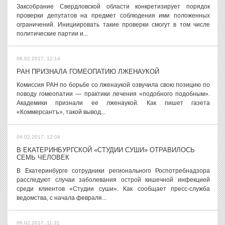
Заксобрание Свердловской области конкретизирует порядок
проверки депутатов на предмет соблюдения ими положенных
ограничений. Инициировать такие проверки смогут в том числе
политические партии и...
06.02.2017, 12:14
РАН ПРИЗНАЛА ГОМЕОПАТИЮ ЛЖЕНАУКОЙ
Комиссия РАН по борьбе со лженаукой озвучила свою позицию по
поводу гомеопатии — практики лечения «подобного подобным».
Академики признали ее лженаукой. Как пишет газета
«Коммерсантъ», такой вывод...
06.02.2017, 12:04
В ЕКАТЕРИНБУРГСКОЙ «СТУДИИ СУШИ» ОТРАВИЛОСЬ
СЕМЬ ЧЕЛОВЕК
В Екатеринбурге сотрудники регионального Роспотребнадзора
расследуют случаи заболевания острой кишечной инфекцией
среди клиентов «Студии суши». Как сообщает пресс-служба
ведомства, с начала февраля...
06.02.2017, 11:31