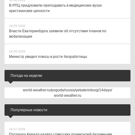
30.06.2026
В РПЦ предложили преподавать в медицинских вузах
христианские ценности
19.05.2026
Власти Екатеринбурга заявили об отсутствии планов по
мобилизации
18.05.2026
Министр увидел плюсы в росте безработицы
Погода на неделю
world-weather.ru/pogoda/russia/yekaterinburg/14days/
world-weather.ru
Популярные новости
16.07.2026
Патриарх Кирилл назвал советских правителей безумными