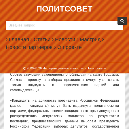
ПОЛИТСОВЕТ
06.02.2017, 16:18
ЛДПР ПРЕДЛОЖИЛА ЗАПРЕТИТЬ
НЕПАРЛАМЕНТСКИМ ПАРТИЯМ ВЫДВИГАТЬ
Главная
КАНДИДАТОВ В ПРЕЗИДЕНТЫ
Статьи
Новости
Мастрид
Новости партнеров
О проекте
Партия ЛДПР разработала и внесла законопроект о новом
порядке выдвижения кандидатов в президенты. Если закон будет
принят, то непарламентские партии не смогут выдвигать своих
кандидатов в президенты РФ.
2000-
2026
Информационное агентство «Политсовет»
Соответствующий законопроект опубликован на сайте Госдумы.
Согласно проекту, в выборах президента смогут участвовать
только кандидаты от парламентских партий или
самовыдвиженцы.
«Кандидаты на должность президента Российской Федерации
(далее — кандидаты) могут быть выдвинуты политическими
партиями, федеральные списки кандидатов которых допущены к
распределению депутатских мандатов по результатам
последних, предшествующих данным выборам президента
Российской Федерации выборах депутатов Государственной