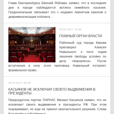
Глава Екатеринбурга Евгений Ройзман заявил, что в последние
дни в городе наблюдается всплеск семейного насилия.
Градоначальник связывает это с недавно принятым законом о
декриминализации побоев в...
09.02.2017, 10:46
ГЛАВНЫЙ ОРГАН ВЛАСТИ
Районный суд города Кирова
приговорил Алексея
Навального к пяти годам
лишения свободы условно по
делу «Кировлеса». После
вступления в силу этого приговора Навальный потеряет
формальное право...
09.02.2017, 09:38
КАСЬЯНОВ НЕ ИСКЛЮЧИЛ СВОЕГО ВЫДВИЖЕНИЯ В
ПРЕЗИДЕНТЫ
Председатель партии ПАРНАС Михаил Касьянов заявил, что не
исключает своего выдвижения в президенты РФ. При этом
подчеркивает, но еще не принял окончательного решения. Слова
Касьянова о собственных...