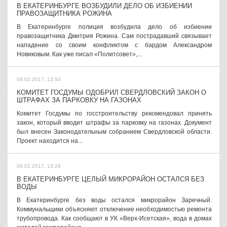
В ЕКАТЕРИНБУРГЕ ВОЗБУДИЛИ ДЕЛО ОБ ИЗБИЕНИИ
ПРАВОЗАЩИТНИКА РОЖИНА
В Екатеринбурге полиция возбудила дело об избиении
правозащитника Дмитрия Рожина. Сам пострадавший связывает
нападение со своим конфликтом с бардом Александром
Новиковым. Как уже писал «Политсовет»,...
09.02.2017, 13:54
КОМИТЕТ ГОСДУМЫ ОДОБРИЛ СВЕРДЛОВСКИЙ ЗАКОН О
ШТРАФАХ ЗА ПАРКОВКУ НА ГАЗОНАХ
Комитет Госдумы по госстроительству рекомендовал принять
закон, который вводит штрафы за парковку на газонах. Документ
был внесен Законодательным собранием Свердловской области.
Проект находится на...
09.02.2017, 13:29
В ЕКАТЕРИНБУРГЕ ЦЕЛЫЙ МИКРОРАЙОН ОСТАЛСЯ БЕЗ
ВОДЫ
В Екатеринбурге без воды остался микрорайон Заречный.
Коммунальщики объясняют отключение необходимостью ремонта
трубопровода. Как сообщают в УК «Верх-Исетская», вода в домах