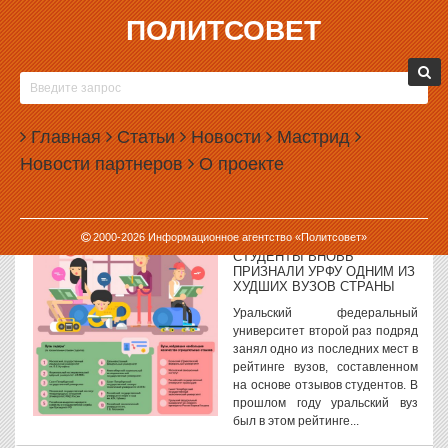
ПОЛИТСОВЕТ
09.02.2017, 17:52
ПОЛИЦИЯ ЕКАТЕРИНБУРГА ВЫСТУПИЛА С ЗАЯВЛЕНИЕМ
О СЕМЕЙНОМ НАСИЛИИ
Управление МВД по Екатеринбургу выступило с заявлением по
Главная
Статьи
Новости
Мастрид
поводу декриминализации семейных побоев. Как дали понять в
Новости партнеров
О проекте
полиции, принятие нового закона не дает горожанам права
применять силу против...
09.02.2017, 16:56
2000-
2026
Информационное агентство «Политсовет»
СТУДЕНТЫ ВНОВЬ
ПРИЗНАЛИ УРФУ ОДНИМ ИЗ
ХУДШИХ ВУЗОВ СТРАНЫ
Уральский федеральный
университет второй раз подряд
занял одно из последних мест в
рейтинге вузов, составленном
на основе отзывов студентов. В
прошлом году уральский вуз
был в этом рейтинге...