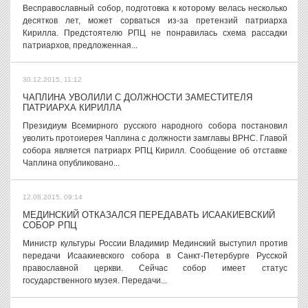
Весправославный собор, подготовка к которому велась несколько
десятков лет, может сорваться из-за претензий патриарха
Кирилла. Предстоятелю РПЦ не понравилась схема рассадки
патриархов, предложенная...
30.12.2015, 11:12
ЧАПЛИНА УВОЛИЛИ С ДОЛЖНОСТИ ЗАМЕСТИТЕЛЯ
ПАТРИАРХА КИРИЛЛА
Президиум Всемирного русского народного собора постановил
уволить протоиерея Чаплина с должности замглавы ВРНС. Главой
собора является патриарх РПЦ Кирилл. Сообщение об отставке
Чаплина опубликовано...
12.08.2015, 09:14
МЕДИНСКИЙ ОТКАЗАЛСЯ ПЕРЕДАВАТЬ ИСААКИЕВСКИЙ
СОБОР РПЦ
Министр культуры России Владимир Мединский выступил против
передачи Исаакиевского собора в Санкт-Петербурге Русской
православной церкви. Сейчас собор имеет статус
государственного музея. Передачи...