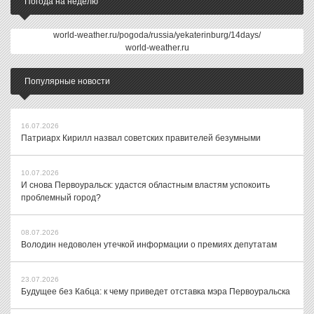
Погода на неделю
world-weather.ru/pogoda/russia/yekaterinburg/14days/
world-weather.ru
Популярные новости
16.07.2026
Патриарх Кирилл назвал советских правителей безумными
10.07.2026
И снова Первоуральск: удастся областным властям успокоить
проблемный город?
08.07.2026
Володин недоволен утечкой информации о премиях депутатам
23.07.2026
Будущее без Кабца: к чему приведет отставка мэра Первоуральска