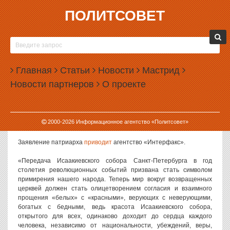
ПОЛИТСОВЕТ
17.02.2017, 13:39
ПАТРИАРХ ОБЪЯВИЛ ПЕРЕДАЧУ
ИСААКИЕВСКОГО СОБОРА «СИМВОЛОМ
Главная
ПРИМИРЕНИЯ»
Статьи
Новости
Мастрид
Новости партнеров
О проекте
Патриарх Кирилл заявил, что передача Исаакиевского собора в
пользование РПЦ является символом примирения нации.
Вопреки этим словам, пока что решение о передаче собора
привело лишь к обострению конфликтов в Санкт-Петербурге и в
2000-
2026
Информационное агентство «Политсовет»
обществе в целом.
Заявление патриарха
приводит
агентство «Интерфакс».
«Передача Исаакиевского собора Санкт-Петербурга в год
столетия революционных событий призвана стать символом
примирения нашего народа. Теперь мир вокруг возвращенных
церквей должен стать олицетворением согласия и взаимного
прощения «белых» с «красными», верующих с неверующими,
богатых с бедными, ведь красота Исаакиевского собора,
открытого для всех, одинаково доходит до сердца каждого
человека, независимо от национальности, убеждений, веры,