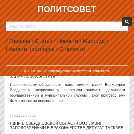
ПОЛИТСОВЕТ
17.12.2014, 10:23
МАНДАТ СЕЧИНА НЕ ВПИСАЛСЯ В КОНСТИТУЦИЮ
Конституционный суд РФ признал антиконституционной двойную
передачу мандата депутата Госдумы одному и тому же лицу. Речь
Главная
Статьи
Новости
Мастрид
идет о мандате, который изначально должен был достаться
Новости партнеров
О проекте
нынешнему президенту...
17.12.2014, 09:41
2000-
2026
Информационное агентство «Политсовет»
СИТИ-МЕНЕДЖЕРУ «ДУХОВНОЙ СТОЛИЦЫ УРАЛА»
ЗАПРЕТИЛИ РАБОТАТЬ
Исполняющему обязанности главы администрации Верхотурья
Владиславу Фахрисламову запретили занимать должности
государственной и муниципальной службы. Такой приговор ему
был вынесен за неисполнение...
17.12.2014, 09:23
ЛДПР В СВЕРДЛОВСКОЙ ОБЛАСТИ ВОЗГЛАВИЛ
ЗАПОДОЗРЕННЫЙ В БРАКОНЬЕРСТВЕ ДЕПУТАТ ТАСКАЕВ