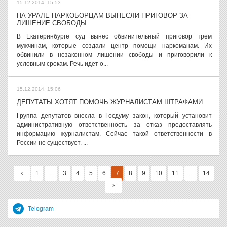
15.12.2014, 15:53
НА УРАЛЕ НАРКОБОРЦАМ ВЫНЕСЛИ ПРИГОВОР ЗА
ЛИШЕНИЕ СВОБОДЫ
В Екатеринбурге суд вынес обвинительный приговор трем
мужчинам, которые создали центр помощи наркоманам. Их
обвинили в незаконном лишении свободы и приговорили к
условным срокам. Речь идет о...
15.12.2014, 15:06
ДЕПУТАТЫ ХОТЯТ ПОМОЧЬ ЖУРНАЛИСТАМ ШТРАФАМИ
Группа депутатов внесла в Госдуму закон, который установит
административную ответственность за отказ предоставлять
информацию журналистам. Сейчас такой ответственности в
России не существует. ...
1
...
3
4
5
6
7
8
9
10
11
...
14
Telegram