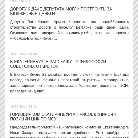
18.12.2014, 15:17
ДОРОГУ К ДАЧЕ ДЕПУТАТА МОГЛИ ПОСТРОИТЬ ЗА
БЮДЖЕТНЫЕ ДЕНЬГИ
Депутат Заксобрания Армен Карапетян мог пролоббировать
строительство дороги к поселку Дегтярка ради своей дачи.
Основания для подозрений появились у общественников проекта
«РосЯма-Екатеринбург»,...
18.12.2014, 14:30
В ЕКАТЕРИНБУРГЕ РАССКАЖУТ О ФИЛОСОФИИ
СОВЕТСКИХ ОТКРЫТОК
В Екатеринбурге 22 декабря пройдет лекция на тему «Практики
повседневности: феномен советской открытки». Мероприятие,
запланированное в лекционном зале Уральского филиала ГЦСИ,
проведет кандидат...
18.12.2014, 13:41
ГОРИЗБИРКОМ ЕКАТЕРИНБУРГА ПРИСОЕДИНИЛСЯ К
ПОЗИЦИИ ЦИК ПО МСУ
Председатель городской избирательной комиссии Екатеринбурга
Илья Захаров выступил против дробления Екатеринбурга на