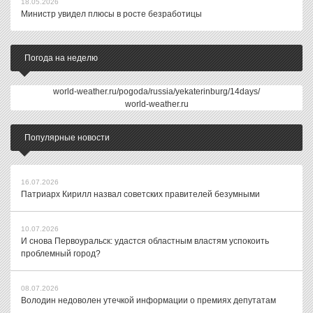
18.05.2026
Министр увидел плюсы в росте безработицы
Погода на неделю
world-weather.ru/pogoda/russia/yekaterinburg/14days/
world-weather.ru
Популярные новости
16.07.2026
Патриарх Кирилл назвал советских правителей безумными
10.07.2026
И снова Первоуральск: удастся областным властям успокоить
проблемный город?
08.07.2026
Володин недоволен утечкой информации о премиях депутатам