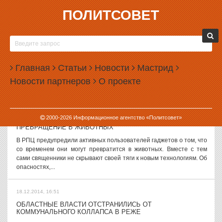
ПОЛИТСОВЕТ
18.12.2014, 18:07
ПРЕСС-КОНФЕРЕНЦИЯ ПУТИНА УДАРИЛА ПО КАДЫРОВУ
Единственным российским политиком и чиновником, в отношении
которого президент Путин во время своей пресс-конференции
Главная
Статьи
Новости
Мастрид
допустил критические высказывания, оказался глава Чечни
Новости партнеров
О проекте
Рамзан Кадыров. Путин...
18.12.2014, 17:45
2000-
2026
Информационное агентство «Политсовет»
ЧАПЛИН ПООБЕЩАЛ ВЛАДЕЛЬЦАМ ГАДЖЕТОВ
ПРЕВРАЩЕНИЕ В ЖИВОТНЫХ
В РПЦ предупредили активных пользователей гаджетов о том, что
со временем они могут превратится в животных. Вместе с тем
сами священники не скрывают своей тяги к новым технологиям. Об
опасностях,...
18.12.2014, 16:51
ОБЛАСТНЫЕ ВЛАСТИ ОТСТРАНИЛИСЬ ОТ
КОММУНАЛЬНОГО КОЛЛАПСА В РЕЖЕ