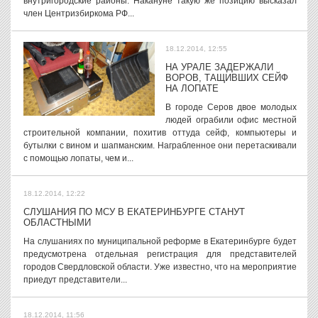
внутригородские районы. Накануне такую же позицию высказал
член Центризбиркома РФ...
18.12.2014, 12:55
НА УРАЛЕ ЗАДЕРЖАЛИ
ВОРОВ, ТАЩИВШИХ СЕЙФ
НА ЛОПАТЕ
В городе Серов двое молодых
людей ограбили офис местной
строительной компании, похитив оттуда сейф, компьютеры и
бутылки с вином и шапманским. Награбленное они перетаскивали
с помощью лопаты, чем и...
18.12.2014, 12:22
СЛУШАНИЯ ПО МСУ В ЕКАТЕРИНБУРГЕ СТАНУТ
ОБЛАСТНЫМИ
На слушаниях по муниципальной реформе в Екатеринбурге будет
предусмотрена отдельная регистрация для представителей
городов Свердловской области. Уже известно, что на мероприятие
приедут представители...
18.12.2014, 11:56