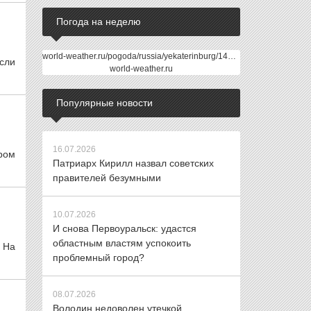
Погода на неделю
world-weather.ru/pogoda/russia/yekaterinburg/14days/
сли
world-weather.ru
Популярные новости
16.07.2026
ром
Патриарх Кирилл назвал советских
правителей безумными
10.07.2026
И снова Первоуральск: удастся
областным властям успокоить
 На
проблемный город?
08.07.2026
Володин недоволен утечкой