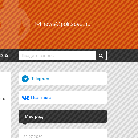
news@politsovet.ru
SS
Telegram
Вконтакте
га.
Мастрид
25.07.2026