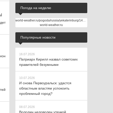
Погода на неделю
Ы
world-weather.ru/pogoda/russia/yekaterinburg/14days/
дет
world-weather.ru
Популярные новости
16.07.2026
ион
Патриарх Кирилл назвал советских
правителей безумными
10.07.2026
И снова Первоуральск: удастся
областным властям успокоить
тей
проблемный город?
08.07.2026
Володин недоволен утечкой