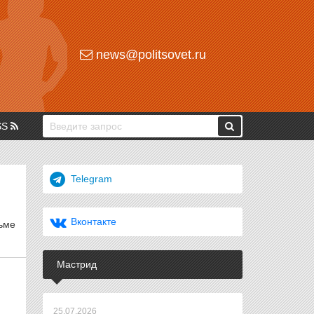
news@politsovet.ru
SS
Telegram
Вконтакте
ьме
Мастрид
25.07.2026