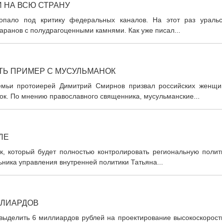
 НА ВСЮ СТРАНУ
попало под критику федеральных каналов. На этот раз уральс
аранов с полудрагоценными камнями. Как уже писал...
ТЬ ПРИМЕР С МУСУЛЬМАНОК
мьи протоиерей Димитрий Смирнов призвал российских женщи
ок. По мнению православного священника, мусульманские...
ЛЕ
к, который будет полностью контролировать региональную полити
ьника управления внутренней политики Татьяна...
ЛЛИАРДОВ
выделить 6 миллиардов рублей на проектирование высокоскорост