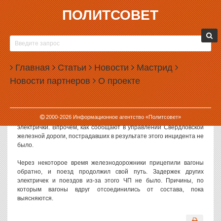
ПОЛИТСОВЕТ
23.12.2014, 17:00
ОТ ЭЛЕКТРИЧКИ ИЗ НИЖНЕГО ТАГИЛА
ОТЦЕПИЛИСЬ ВАГОНЫ С ПАССАЖИРАМИ
Главная
Статьи
Новости
Мастрид
На железной дороге в черте Екатеринбурга сегодня произошло
Новости партнеров
О проекте
ЧП: от электрички, ехавшей из Нижнего Тагила, отцепилось два
вагона, в которых находились пассажиры.
Вагоны отделились от основного состава в районе станции
2000-
2026
Информационное агентство «Политсовет»
«Электродепо». Известно, что это произошло на полном ходу
электрички. Впрочем, как сообщают в управлении Свердловской
железной дороги, пострадавших в результате этого инцидента не
было.
Через некоторое время железнодорожники прицепили вагоны
обратно, и поезд продолжил свой путь. Задержек других
электричек и поездов из-за этого ЧП не было. Причины, по
которым вагоны вдруг отсоединились от состава, пока
выясняются.