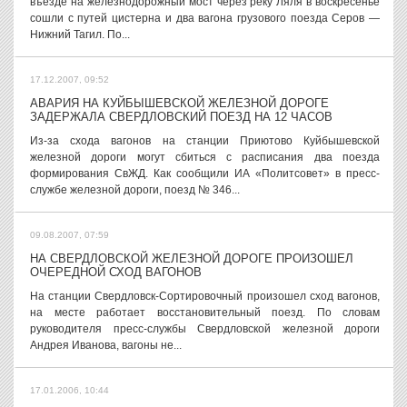
въезде на железнодорожный мост через реку Ляля в воскресенье
сошли с путей цистерна и два вагона грузового поезда Серов —
Нижний Тагил. По...
17.12.2007, 09:52
АВАРИЯ НА КУЙБЫШЕВСКОЙ ЖЕЛЕЗНОЙ ДОРОГЕ
ЗАДЕРЖАЛА СВЕРДЛОВСКИЙ ПОЕЗД НА 12 ЧАСОВ
Из-за схода вагонов на станции Приютово Куйбышевской
железной дороги могут сбиться с расписания два поезда
формирования СвЖД. Как сообщили ИА «Политсовет» в пресс-
службе железной дороги, поезд № 346...
09.08.2007, 07:59
НА СВЕРДЛОВСКОЙ ЖЕЛЕЗНОЙ ДОРОГЕ ПРОИЗОШЕЛ
ОЧЕРЕДНОЙ СХОД ВАГОНОВ
На станции Свердловск-Сортировочный произошел сход вагонов,
на месте работает восстановительный поезд. По словам
руководителя пресс-службы Свердловской железной дороги
Андрея Иванова, вагоны не...
17.01.2006, 10:44