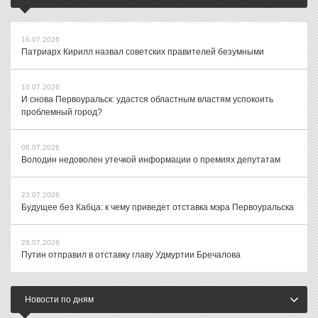
16.07.2026
Патриарх Кирилл назвал советских правителей безумными
10.07.2026
И снова Первоуральск: удастся областным властям успокоить
проблемный город?
08.07.2026
Володин недоволен утечкой информации о премиях депутатам
23.07.2026
Будущее без Кабца: к чему приведет отставка мэра Первоуральска
29.07.2026
Путин отправил в отставку главу Удмуртии Бречалова
Новости по дням