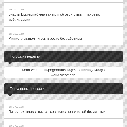
19.05.2026
Власти Екатеринбурга заявили об отсутствии планов по
мобилизации
18.05.2026
Министр увидел плюсы в росте безработицы
Погода на неделю
world-weather.ru/pogoda/russia/yekaterinburg/14days/
world-weather.ru
Популярные новости
16.07.2026
Патриарх Кирилл назвал советских правителей безумными
10.07.2026