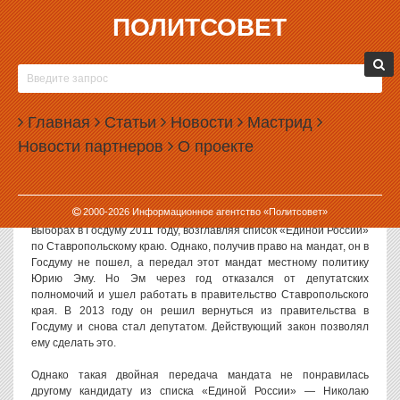
ПОЛИТСОВЕТ
17.12.2014, 10:23
МАНДАТ СЕЧИНА НЕ ВПИСАЛСЯ В
КОНСТИТУЦИЮ
Главная
Статьи
Новости
Мастрид
Конституционный суд РФ признал антиконституционной двойную
Новости партнеров
О проекте
передачу мандата депутата Госдумы одному и тому же лицу. Речь
идет о мандате, который изначально должен был достаться
нынешнему президенту «Роснефти» Игорю Сечину.
2000-
2026
Информационное агентство «Политсовет»
Сечин, в то время занимавший пост вице-премьера, участвовал в
выборах в Госдуму 2011 году, возглавляя список «Единой России»
по Ставропольскому краю. Однако, получив право на мандат, он в
Госдуму не пошел, а передал этот мандат местному политику
Юрию Эму. Но Эм через год отказался от депутатских
полномочий и ушел работать в правительство Ставропольского
края. В 2013 году он решил вернуться из правительства в
Госдуму и снова стал депутатом. Действующий закон позволял
ему сделать это.
Однако такая двойная передача мандата не понравилась
другому кандидату из списка «Единой России» — Николаю