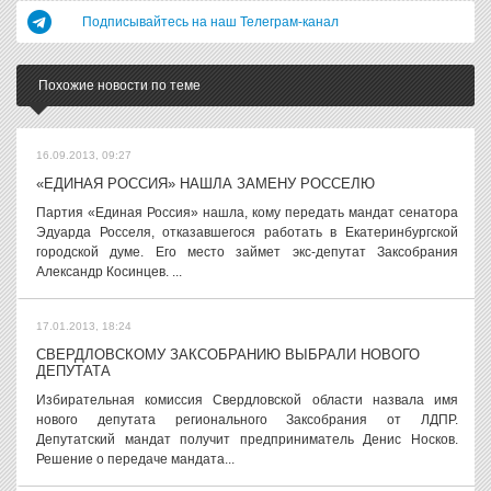
Подписывайтесь на наш Телеграм-канал
Похожие новости по теме
16.09.2013, 09:27
«ЕДИНАЯ РОССИЯ» НАШЛА ЗАМЕНУ РОССЕЛЮ
Партия «Единая Россия» нашла, кому передать мандат сенатора
Эдуарда Росселя, отказавшегося работать в Екатеринбургской
городской думе. Его место займет экс-депутат Заксобрания
Александр Косинцев. ...
17.01.2013, 18:24
СВЕРДЛОВСКОМУ ЗАКСОБРАНИЮ ВЫБРАЛИ НОВОГО
ДЕПУТАТА
Избирательная комиссия Свердловской области назвала имя
нового депутата регионального Заксобрания от ЛДПР.
Депутатский мандат получит предприниматель Денис Носков.
Решение о передаче мандата...