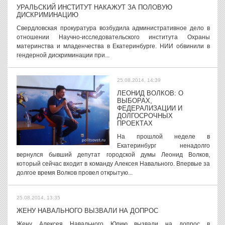
УРАЛЬСКИЙ ИНСТИТУТ НАКАЖУТ ЗА ПОЛОВУЮ
ДИСКРИМИНАЦИЮ
Свердловская прокуратура возбудила административное дело в
отношении Научно-исследовательского института Охраны
материнства и младенчества в Екатеринбурге. НИИ обвинили в
гендерной дискриминации при...
25.08.2014, 14:39
ЛЕОНИД ВОЛКОВ: О
ВЫБОРАХ,
ФЕДЕРАЛИЗАЦИИ И
ДОЛГОСРОЧНЫХ
ПРОЕКТАХ
На прошлой неделе в
Екатеринбург ненадолго
вернулся бывший депутат городской думы Леонид Волков,
который сейчас входит в команду Алексея Навального. Впервые за
долгое время Волков провел открытую...
25.08.2014, 13:35
ЖЕНУ НАВАЛЬНОГО ВЫЗВАЛИ НА ДОПРОС
Жену Алексея Навального Юлию вызвали на допрос в