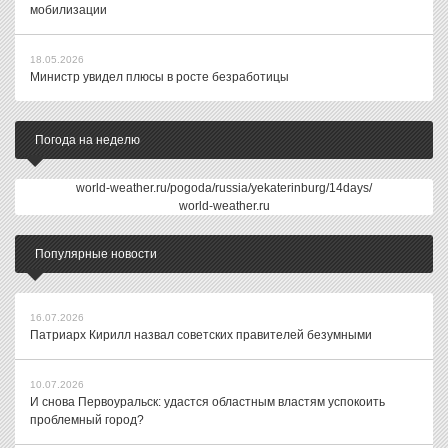
мобилизации
18.05.2026
Министр увидел плюсы в росте безработицы
Погода на неделю
world-weather.ru/pogoda/russia/yekaterinburg/14days/
world-weather.ru
Популярные новости
16.07.2026
Патриарх Кирилл назвал советских правителей безумными
10.07.2026
И снова Первоуральск: удастся областным властям успокоить
проблемный город?