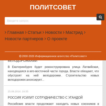
ПОЛИТСОВЕТ
25.08.2014, 18:06
СВЕРДЛОВСКАЯ ОБЛАСТЬ НАЧНЕТ ЗАМЕРЗАТЬ
В Свердловской области в ближайшее время могут начаться
первые заморозки. При этом многие города так пока и не готовы к
Главная
Статьи
Новости
Мастрид
отопительному сезону. Синоптики обещают Уралу ночные
Новости партнеров
О проекте
заморозки уже на это...
25.08.2014, 17:35
2000-
2026
Информационное агентство «Политсовет»
В ЕКАТЕРИНБУРГЕ ПОЯВИТСЯ ЕЩЕ ОДНА УЛИЦА С
ВЕЛОДОРОЖКАМИ
В Екатеринбурге будет реконструирована улица Латвийская,
находящаяся в юго-восточной части города. Власти обещают, что
обустроят на ней велодорожки. Строительство новых
велодорожек анонсирует...
25.08.2014, 16:55
РОССИЯ УСИЛИТ СОТРУДНИЧЕСТВО С УГАНДОЙ
Российские власти продолжают находить новых союзников в