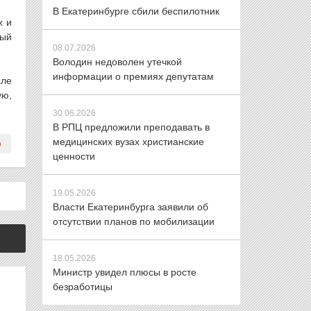
В Екатеринбурге сбили беспилотник
х и
бый
08.07.2026
Володин недоволен утечкой
информации о премиях депутатам
але
ую,
30.06.2026
В РПЦ предложили преподавать в
медицинских вузах христианские
ценности
19.05.2026
Власти Екатеринбурга заявили об
отсутствии планов по мобилизации
18.05.2026
Министр увидел плюсы в росте
безработицы