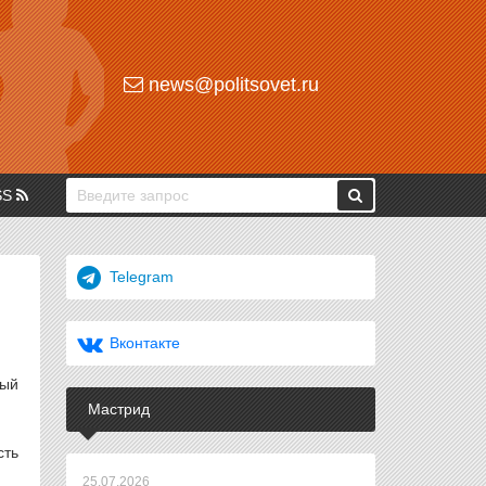
news@politsovet.ru
SS
Telegram
Вконтакте
бый
Мастрид
сть
25.07.2026