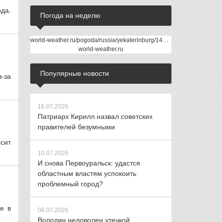
да.
Погода на неделю
world-weather.ru/pogoda/russia/yekaterinburg/14days/
world-weather.ru
Популярные новости
-за
16.07.2026
Патриарх Кирилл назвал советских
правителей безумными
осит
10.07.2026
И снова Первоуральск: удастся
областным властям успокоить
проблемный город?
е в
08.07.2026
Володин недоволен утечкой