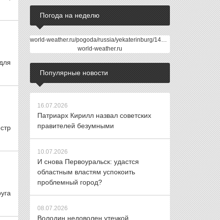
Погода на неделю
world-weather.ru/pogoda/russia/yekaterinburg/14days/
world-weather.ru
для
Популярные новости
16.07.2026
Патриарх Кирилл назвал советских
правителей безумными
стр
10.07.2026
И снова Первоуральск: удастся
областным властям успокоить
проблемный город?
уга
08.07.2026
Володин недоволен утечкой