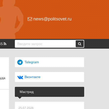
news@politsovet.ru
SS
Telegram
Вконтакте
уда
Мастрид
25.07.2026