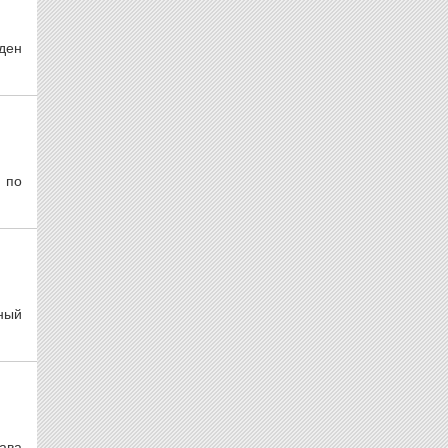
ден
 по
ный
ава