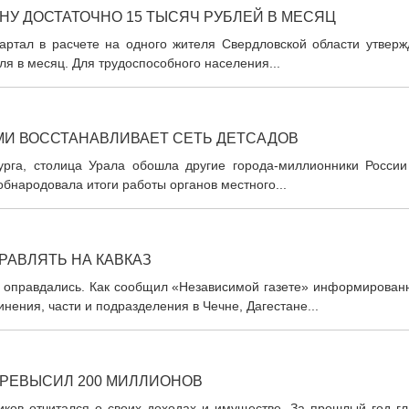
У ДОСТАТОЧНО 15 ТЫСЯЧ РУБЛЕЙ В МЕСЯЦ
артал в расчете на одного жителя Свердловской области утверж
ля в месяц. Для трудоспособного населения...
И ВОССТАНАВЛИВАЕТ СЕТЬ ДЕТСАДОВ
рга, столица Урала обошла другие города-миллионники России
обнародовала итоги работы органов местного...
РАВЛЯТЬ НА КАВКАЗ
 оправдались. Как сообщил «Независимой газете» информирован
инения, части и подразделения в Чечне, Дагестане...
ПРЕВЫСИЛ 200 МИЛЛИОНОВ
иков отчитался о своих доходах и имуществе. За прошлый год гл