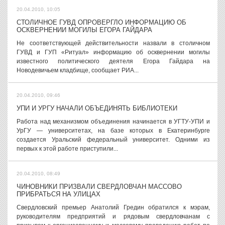
20.04.2010, 10:05
СТОЛИЧНОЕ ГУВД ОПРОВЕРГЛО ИНФОРМАЦИЮ ОБ
ОСКВЕРНЕНИИ МОГИЛЫ ЕГОРА ГАЙДАРА
Не соответствующей действительности назвали в столичном
ГУВД и ГУП «Ритуал» информацию об осквернении могилы
известного политического деятеля Егора Гайдара на
Новодевичьем кладбище, сообщает РИА...
20.04.2010, 09:46
УПИ И УРГУ НАЧАЛИ ОБЪЕДИНЯТЬ БИБЛИОТЕКИ
Работа над механизмом объединения начинается в УГТУ-УПИ и
УрГУ — университетах, на базе которых в Екатеринбурге
создается Уральский федеральный университет. Одними из
первых к этой работе приступили...
20.04.2010, 08:49
ЧИНОВНИКИ ПРИЗВАЛИ СВЕРДЛОВЧАН МАССОВО
ПРИБРАТЬСЯ НА УЛИЦАХ
Свердловский премьер Анатолий Гредин обратился к мэрам,
руководителям предприятий и рядовым свердловчанам с