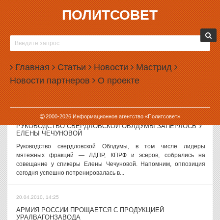
ПОЛИТСОВЕТ
20.04.2010, 16:26
АРХИТЕКТОРЫ ЕКАТЕРИНБУРГА ПРОДОЛЖАЮТ ЛОМАТЬ
КОПЬЯ И КАРАНДАШИ ВОКРУГ НЕПОСТРОЕННОГО ХРАМА
Архитекторы Екатеринбурга сегодня в очередной раз собрались
Главная
Статьи
Новости
Мастрид
для обсуждения вопроса о строительстве собора во имя Святой
Новости партнеров
О проекте
Екатерины на площади Труда. Напомним, чуть более недели
назад состоялся...
20.04.2010, 14:31
2000-
2026
Информационное агентство «Политсовет»
РУКОВОДСТВО СВЕРДЛОВСКОЙ ОБЛДУМЫ ЗАПЕРЛОСЬ У
ЕЛЕНЫ ЧЕЧУНОВОЙ
Руководство свердловской Облдумы, в том числе лидеры
мятежных фракций — ЛДПР, КПРФ и эсеров, собрались на
совещание у спикеры Елены Чечуновой. Напомним, оппозиция
сегодня успешно потренировалась в...
20.04.2010, 14:25
АРМИЯ РОССИИ ПРОЩАЕТСЯ С ПРОДУКЦИЕЙ
УРАЛВАГОНЗАВОДА