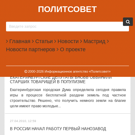
ПОЛИТСОВЕТ
27.04.2010, 15:31
СВЕРДЛОВЧАН БУДУТ ШТРАФОВАТЬ ЗА ШУМ В
ПРАЗДНИЧНЫЕ ДНИ
Комитет свердловской Областной Думы по законодательству
Главная
Статьи
Новости
Мастрид
рассмотрел во втором и третьем чтении изменения в закон «Об
Новости партнеров
О проекте
административных правонарушениях на территории
Свердловской области». В ходе...
27.04.2010, 14:53
2000-
2026
Информационное агентство «Политсовет»
ЕКАТЕРИНБУРГСКИЕ ДЕПУТАТЫ ВНОВЬ ОБВИНИЛИ
СТАРШИХ ТОВАРИЩЕЙ В ПОПУЛИЗМЕ
Екатеринбургская городская Дума определила сегодня правила
игры в процессе бесплатной раздачи земель под частное
строительство. Решено, что получить немного земли на благие
цели имеют право молодые...
27.04.2010, 12:59
В РОССИИ НАЧАЛ РАБОТУ ПЕРВЫЙ НАНОЗАВОД