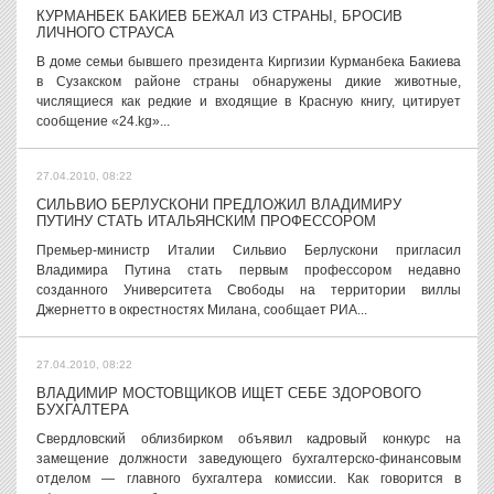
КУРМАНБЕК БАКИЕВ БЕЖАЛ ИЗ СТРАНЫ, БРОСИВ
ЛИЧНОГО СТРАУСА
В доме семьи бывшего президента Киргизии Курманбека Бакиева
в Сузакском районе страны обнаружены дикие животные,
числящиеся как редкие и входящие в Красную книгу, цитирует
сообщение «24.kg»...
27.04.2010, 08:22
СИЛЬВИО БЕРЛУСКОНИ ПРЕДЛОЖИЛ ВЛАДИМИРУ
ПУТИНУ СТАТЬ ИТАЛЬЯНСКИМ ПРОФЕССОРОМ
Премьер-министр Италии Сильвио Берлускони пригласил
Владимира Путина стать первым профессором недавно
созданного Университета Свободы на территории виллы
Джернетто в окрестностях Милана, сообщает РИА...
27.04.2010, 08:22
ВЛАДИМИР МОСТОВЩИКОВ ИЩЕТ СЕБЕ ЗДОРОВОГО
БУХГАЛТЕРА
Свердловский облизбирком объявил кадровый конкурс на
замещение должности заведующего бухгалтерско-финансовым
отделом — главного бухгалтера комиссии. Как говорится в