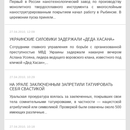
Первый в России нанотехнологический завод по производству
монолитного твердосплавного инструмента с многослойным
наноструктурированным покрытием начал работу в Рыбинске. В
церемонии пуска приняли...
27.04.2010, 12:09
УКРАИНСКИЕ СИЛОВИКИ ЗАДЕРЖАЛИ «ДЕДА ХАСАНА»
Сотрудники главного управления по борьбе с организованной
преступностью МВД Украины задержали накануне вечером
Аслана Усояна, лидера ведущего воровского клана, известного под
кличкой «Дед Хасан»,...
27.04.2010, 10:29
НА УРАЛЕ ЗАКЛЮЧЕННЫМ ЗАПРЕТИЛИ ТАТУИРОВАТЬ
СЕБЯ СВАСТИКОЙ
Уральская прокуратура взялась за заключенных, покрывших свои
тела сомнительными татуировками, в частности — нацистской
атрибутикой или символикой. Проверкой были охвачены около 500
имеющих различные...
27.04.2010, 10:18