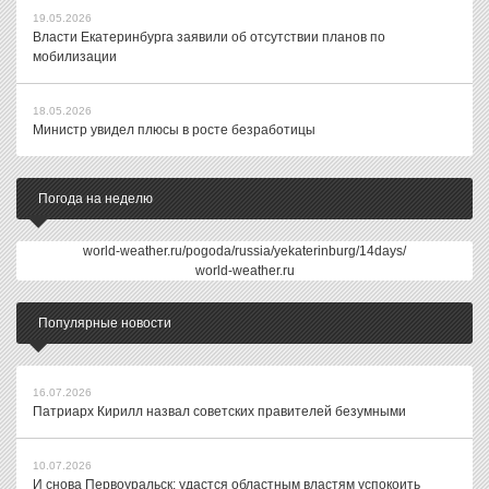
19.05.2026
Власти Екатеринбурга заявили об отсутствии планов по
мобилизации
18.05.2026
Министр увидел плюсы в росте безработицы
Погода на неделю
world-weather.ru/pogoda/russia/yekaterinburg/14days/
world-weather.ru
Популярные новости
16.07.2026
Патриарх Кирилл назвал советских правителей безумными
10.07.2026
И снова Первоуральск: удастся областным властям успокоить