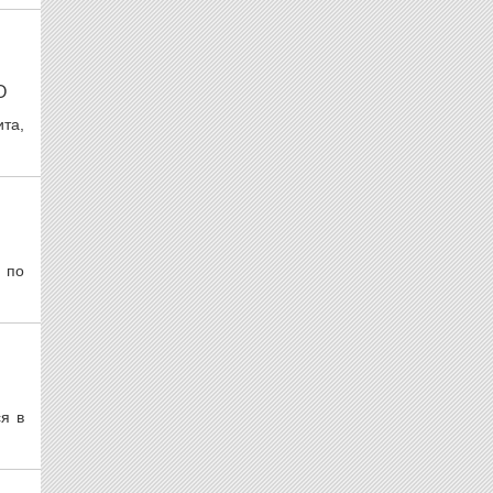
О
та,
 по
я в