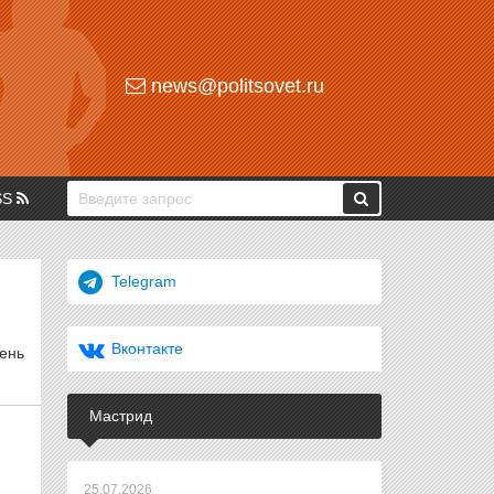
news@politsovet.ru
SS
Telegram
Вконтакте
ень
Мастрид
25.07.2026