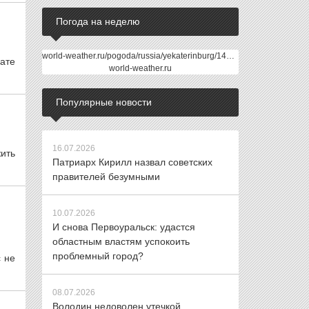
Погода на неделю
world-weather.ru/pogoda/russia/yekaterinburg/14days/
ате
world-weather.ru
Популярные новости
16.07.2026
ить
Патриарх Кирилл назвал советских
правителей безумными
10.07.2026
И снова Первоуральск: удастся
областным властям успокоить
проблемный город?
с не
08.07.2026
Володин недоволен утечкой