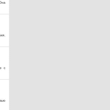
 Она
ия.
е с
рвью