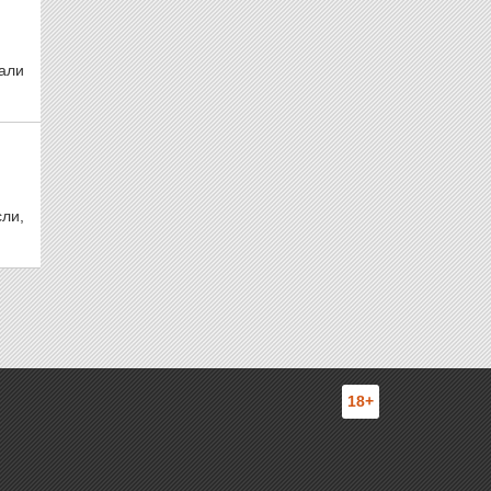
лали
ли,
18+