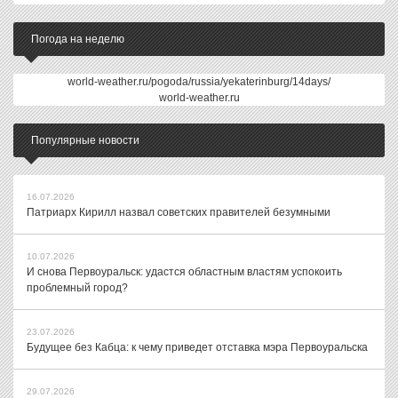
Погода на неделю
world-weather.ru/pogoda/russia/yekaterinburg/14days/
world-weather.ru
Популярные новости
16.07.2026
Патриарх Кирилл назвал советских правителей безумными
10.07.2026
И снова Первоуральск: удастся областным властям успокоить
проблемный город?
23.07.2026
Будущее без Кабца: к чему приведет отставка мэра Первоуральска
29.07.2026