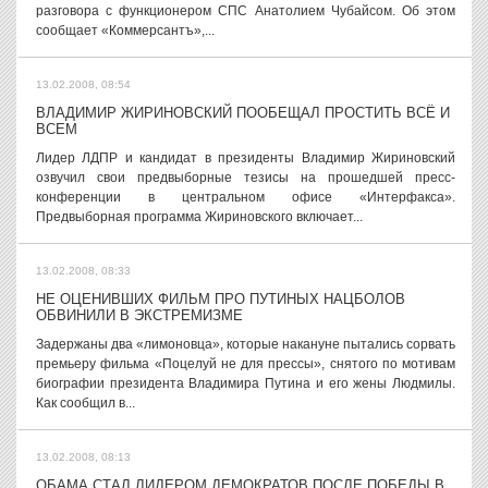
разговора с функционером СПС Анатолием Чубайсом. Об этом
сообщает «Коммерсантъ»,...
13.02.2008, 08:54
ВЛАДИМИР ЖИРИНОВСКИЙ ПООБЕЩАЛ ПРОСТИТЬ ВСЁ И
ВСЕМ
Лидер ЛДПР и кандидат в президенты Владимир Жириновский
озвучил свои предвыборные тезисы на прошедшей пресс-
конференции в центральном офисе «Интерфакса».
Предвыборная программа Жириновского включает...
13.02.2008, 08:33
НЕ ОЦЕНИВШИХ ФИЛЬМ ПРО ПУТИНЫХ НАЦБОЛОВ
ОБВИНИЛИ В ЭКСТРЕМИЗМЕ
Задержаны два «лимоновца», которые накануне пытались сорвать
премьеру фильма «Поцелуй не для прессы», снятого по мотивам
биографии президента Владимира Путина и его жены Людмилы.
Как сообщил в...
13.02.2008, 08:13
ОБАМА СТАЛ ЛИДЕРОМ ДЕМОКРАТОВ ПОСЛЕ ПОБЕДЫ В