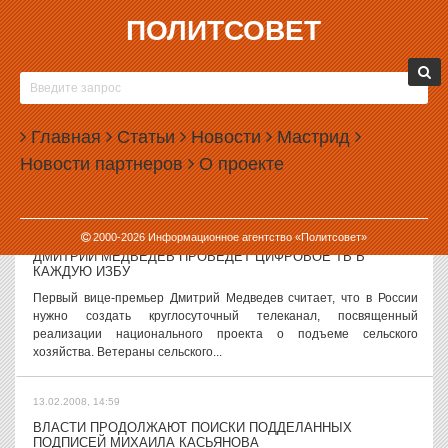
ПОЛИТСОВЕТ
13.02.2008, 15:57
СЕГОДНЯ В ЕКАТЕРИНБУРГЕ ПРОШЛО ВОЗЛОЖЕНИЕ
ЦВЕТОВ ПАМЯТНИКУ «ЧЕРНЫЙ ТЮЛЬПАН»
Сегодня в Екатеринбурге прошло торжественное возложение
Главная
Статьи
Новости
Мастрид
цветов мемориалу «Черный тюльпан», посвященному погибшим в
Новости партнеров
О проекте
афганской войне. Завтра, 15 февраля, исполнится 19 лет со дня
вывода российских...
13.02.2008, 15:30
2000-
2026
Информационное агентство «Политсовет»
ДМИТРИЙ МЕДВЕДЕВ ПРОВЕДЕТ ЦИФРОВОЕ ТВ В
КАЖДУЮ ИЗБУ
Первый вице-премьер Дмитрий Медведев считает, что в России
нужно создать круглосуточный телеканал, посвященный
реализации национального проекта о подъеме сельского
хозяйства. Ветераны сельского...
13.02.2008, 14:59
ВЛАСТИ ПРОДОЛЖАЮТ ПОИСКИ ПОДДЕЛАННЫХ
ПОДПИСЕЙ МИХАИЛА КАСЬЯНОВА