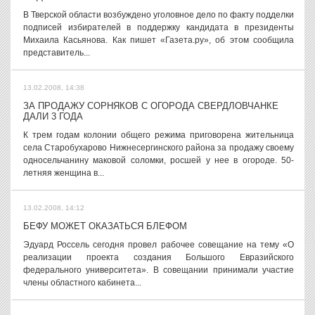
В Тверской области возбуждено уголовное дело по факту подделки
подписей избирателей в поддержку кандидата в президенты
Михаила Касьянова. Как пишет «Газета.ру», об этом сообщила
представитель...
13.02.2008, 14:38
ЗА ПРОДАЖУ СОРНЯКОВ С ОГОРОДА СВЕРДЛОВЧАНКЕ
ДАЛИ 3 ГОДА
К трем годам колонии общего режима приговорена жительница
села Старобухарово Нижнесергинского района за продажу своему
односельчанину маковой соломки, росшей у нее в огороде. 50-
летняя женщина в...
13.02.2008, 14:12
БЕФУ МОЖЕТ ОКАЗАТЬСЯ БЛЕФОМ
Эдуард Россель сегодня провел рабочее совещание на тему «О
реализации проекта создания Большого Евразийского
федерального университета». В совещании принимали участие
члены областного кабинета...