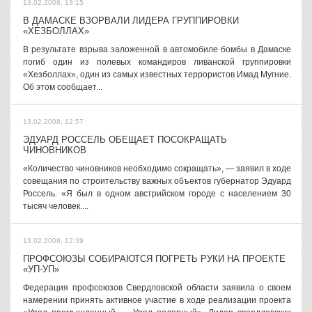
13.02.2008, 13:15
В ДАМАСКЕ ВЗОРВАЛИ ЛИДЕРА ГРУППИРОВКИ
«ХЕЗБОЛЛАХ»
В результате взрыва заложенной в автомобиле бомбы в Дамаске
погиб один из полевых командиров ливанской группировки
«Хезболлах», один из самых известных террористов Имад Мугние.
Об этом сообщает...
13.02.2008, 12:57
ЭДУАРД РОССЕЛЬ ОБЕЩАЕТ ПОСОКРАЩАТЬ
ЧИНОВНИКОВ
«Количество чиновников необходимо сокращать», — заявил в ходе
совещания по строительству важных объектов губернатор Эдуард
Россель. «Я был в одном австрийском городе с населением 30
тысяч человек....
13.02.2008, 12:39
ПРОФСОЮЗЫ СОБИРАЮТСЯ ПОГРЕТЬ РУКИ НА ПРОЕКТЕ
«УП-УП»
Федерация профсоюзов Свердловской области заявила о своем
намерении принять активное участие в ходе реализации проекта