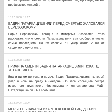
«Урал промышленный — Урал полярный». Лидер свердловских
профсоюзов Андрей...
13.02.2008, 12:17
БАДРИ ПАТАРКАЦИШВИЛИ ПЕРЕД СМЕРТЬЮ ЖАЛОВАЛСЯ
БЕРЕЗОВСКОМУ
Борис Березовский сегодня в интервью Associated Press
рассказал, что о смерти Патаркацишвили ему сообщили члены
семьи последнего. По их словам, он умер около 23.00 от
сердечного приступа. ...
13.02.2008, 11:43
ПРИЧИНА СМЕРТИ БАДРИ ПАТАРКАЦИШВИЛИ ПОКА НЕ
УСТАНОВЛЕНА
Врачи ничем не успели помочь Бадри Патаркацишвили, который
умер в ночь на среду в Лондоне. Об этом сообщила сестра
известного грузинского бизнесмена и оппозиционера Майя
Патаркацишвили. Она сообщила,...
13.02.2008, 11:06
MERSEDES НАЧАЛЬНИКА МОСКОВСКОЙ ГИБДД СБИЛ