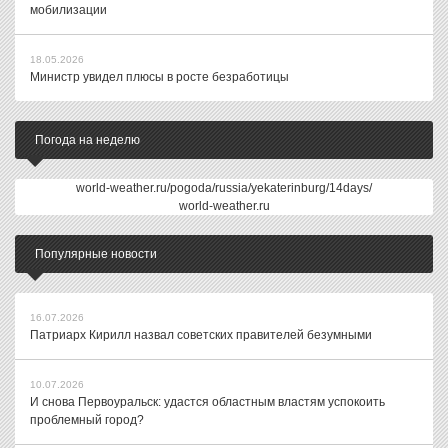
мобилизации
18.05.2026
Министр увидел плюсы в росте безработицы
Погода на неделю
world-weather.ru/pogoda/russia/yekaterinburg/14days/
world-weather.ru
Популярные новости
16.07.2026
Патриарх Кирилл назвал советских правителей безумными
10.07.2026
И снова Первоуральск: удастся областным властям успокоить
проблемный город?