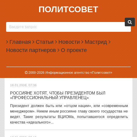
ПОЛИТСОВЕТ
18.01.2008, 07:43
ГИМНАСТКИ ХОРКИНА И
КАБАЕВА РАЗВЛЕКАЮТСЯ
НА ЗАСЕДАНИЯХ ГОСДУМЫ.
ЕСТЬ ФОТО!
Главная
Статьи
Новости
Мастрид
Газета «Коммерсантъ»,
Новости партнеров
О проекте
известная своими
оригинальными фотонаходками, опубликовала скандальные
фотографии с заседания Государственной думы пятого созыва.
На фотографиях изображены депутаты от фракции...
2000-
2026
Информационное агентство «Политсовет»
18.01.2008, 07:36
РОССИЯНЕ ХОТЯТ, ЧТОБЫ ПРЕЗИДЕНТОМ БЫЛ
«ПРОФЕССИОНАЛЬНЫЙ УПРАВЛЕНЕЦ»
Президент должен быть или «отцом нации», или «современным
менеджером». Никем иным россияне главу своего государства не
видят. Такие результаты ВЦИОМа, попытавшегося определить
качества «идеального»...