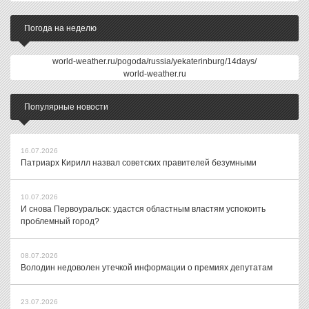
Погода на неделю
world-weather.ru/pogoda/russia/yekaterinburg/14days/
world-weather.ru
Популярные новости
16.07.2026
Патриарх Кирилл назвал советских правителей безумными
10.07.2026
И снова Первоуральск: удастся областным властям успокоить
проблемный город?
08.07.2026
Володин недоволен утечкой информации о премиях депутатам
23.07.2026