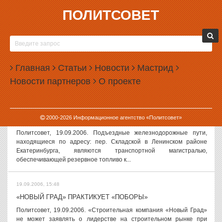
ПОЛИТСОВЕТ
19.09.2006, 16:06
АРТЮХ «КЛЮНУЛ» НА ПРОВОКАЦИЮ БАКОВА
Политсовет, 19.09.2006. Сегодня Свердловское региональное
отделение Российской партии пенсионеров распространило
Главная
Статьи
Новости
Мастрид
панический пресс-релиз, в котором говорилось, что в ближайшие
Новости партнеров
О проекте
дни в эфир...
19.09.2006, 16:00
2000-
2026
Информационное агентство «Политсовет»
КОРПОРАЦИЯ «МАЯК» ВЕДЕТ РЕЛЬСОВУЮ «ВОЙНУ»
Политсовет, 19.09.2006. Подъездные железнодорожные пути,
находящиеся по адресу: пер. Складской в Ленинском районе
Екатеринбурга, являются транспортной магистралью,
обеспечивающей резервное топливо к...
19.09.2006, 15:48
«НОВЫЙ ГРАД» ПРАКТИКУЕТ «ПОБОРЫ»
Политсовет, 19.09.2006. «Строительная компания «Новый Град»
не может заявлять о лидерстве на строительном рынке при