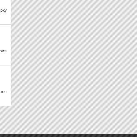
рку
рия
тся