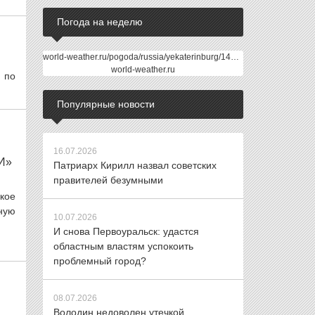
Погода на неделю
world-weather.ru/pogoda/russia/yekaterinburg/14days/
world-weather.ru
 по
Популярные новости
16.07.2026
И»
Патриарх Кирилл назвал советских
правителей безумными
кое
ную
10.07.2026
И снова Первоуральск: удастся
областным властям успокоить
проблемный город?
08.07.2026
Володин недоволен утечкой