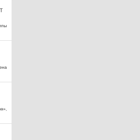
Т
ппы
лена
ва»,