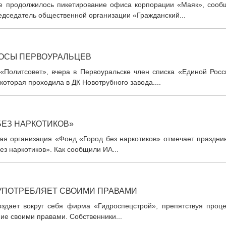
рге продолжилось пикетирование офиса корпорации «Маяк», сооб
едседатель общественной организации «Гражданский...
РОСЫ ПЕРВОУРАЛЬЦЕВ
А «Политсовет», вчера в Первоуральске член списка «Единой Рос
которая проходила в ДК Новотрубного завода....
БЕЗ НАРКОТИКОВ»
ская организация «Фонд «Город без наркотиков» отмечает праздн
з наркотиков». Как сообщили ИА...
УПОТРЕБЛЯЕТ СВОИМИ ПРАВАМИ
создает вокруг себя фирма «Гидроспецстрой», препятствуя проце
ие своими правами. Собственники...