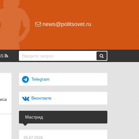
news@politsovet.ru
SS
Telegram
Вконтакте
иса
Мастрид
25.07.2026