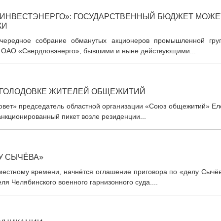
ЛИНВЕСТЭНЕРГО»: ГОСУДАРСТВЕННЫЙ БЮДЖЕТ МОЖЕ
КИ
ь очередное собрание обманутых акционеров промышленной гру
 ОАО «Свердловэнерго», бывшими и ныне действующими...
 ГОЛОДОВКЕ ЖИТЕЛЕЙ ОБЩЕЖИТИЙ
тсовет» председатель областной организации «Союз общежитий» Е
санкционированный пикет возле резиденции...
У СЫЧЁВА»
о местному времени, начнётся оглашение приговора по «делу Сычё
 Челябинского военного гарнизонного суда....