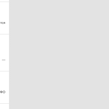
тся
, —
рФО