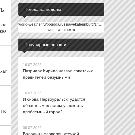
Погода на неделю
ТЬ
кта
world-weather.ru/pogoda/russia/yekaterinburg/14days/
world-weather.ru
кая
Популярные новости
16.07.2026
Патриарх Кирилл назвал советских
кат
правителей безумными
10.07.2026
И снова Первоуральск: удастся
областным властям успокоить
 По
проблемный город?
08.07.2026
Володин недоволен утечкой