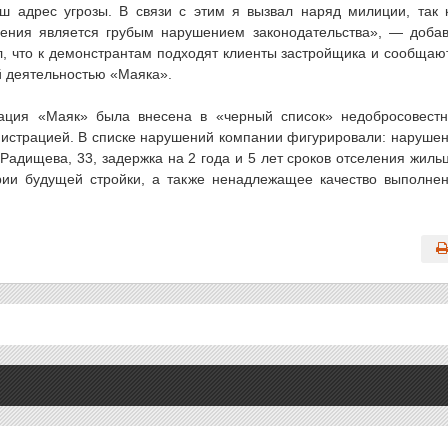
 адрес угрозы. В связи с этим я вызвал наряд милиции, так 
ления является грубым нарушением законодательства», — доба
, что к демонстрантам подходят клиенты застройщика и сообщаю
й деятельностью «Маяка».
ация «Маяк» была внесена в «черный список» недобросовест
нистрацией. В списке нарушений компании фигурировали: наруше
 Радищева, 33, задержка на 2 года и 5 лет сроков отселения жиль
ории будущей стройки, а также ненадлежащее качество выполне