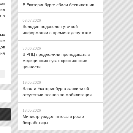
как
В Екатеринбурге сбили беспилотник
вил
т о
08.07.2026
Володин недоволен утечкой
информации о премиях депутатам
ных
ние
цов
30.06.2026
ния
В РПЦ предложили преподавать в
медицинских вузах христианские
ценности
19.05.2026
Власти Екатеринбурга заявили об
отсутствии планов по мобилизации
18.05.2026
Министр увидел плюсы в росте
безработицы