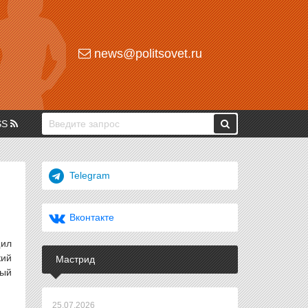
news@politsovet.ru
SS
Telegram
Вконтакте
щил
ий
Мастрид
ный
25.07.2026