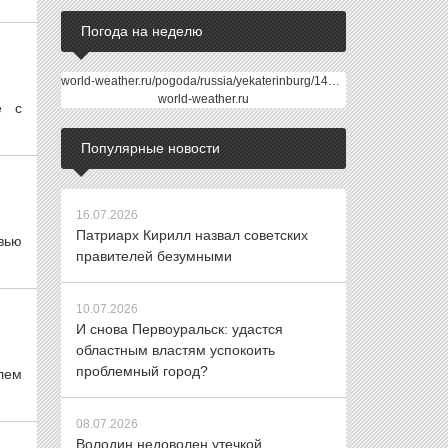
Погода на неделю
world-weather.ru/pogoda/russia/yekaterinburg/14days/
world-weather.ru
е с
Популярные новости
16.07.2026
Патриарх Кирилл назвал советских
вью
правителей безумными
10.07.2026
И снова Первоуральск: удастся
областным властям успокоить
проблемный город?
блем
08.07.2026
Володин недоволен утечкой