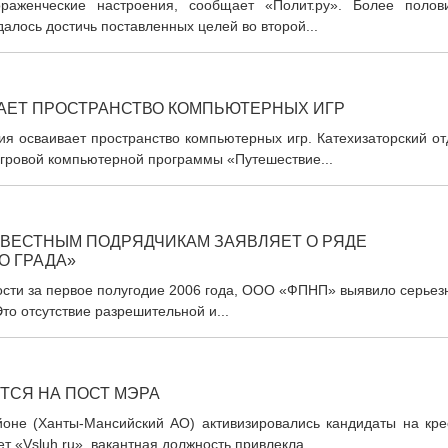
ораженческие настроения, сообщает «Полит.ру». Более полов
алось достичь поставленных целей во второй...
АЕТ ПРОСТРАНСТВО КОМПЬЮТЕРНЫХ ИГР
хия осваивает пространство компьютерных игр. Катехизаторский о
игровой компьютерной программы «Путешествие...
ВЕСТНЫМ ПОДРЯДЧИКАМ ЗАЯВЛЯЕТ О РЯДЕ
О ГРАДА»
ности за первое полугодие 2006 года, ООО «ФПНП» выявило серье
то отсутствие разрешительной и...
ТСЯ НА ПОСТ МЭРА
айоне (Ханты-Мансийский АО) активизировались кандидаты на кре
 «Vsluh.ru», вакантная должность привлекла...