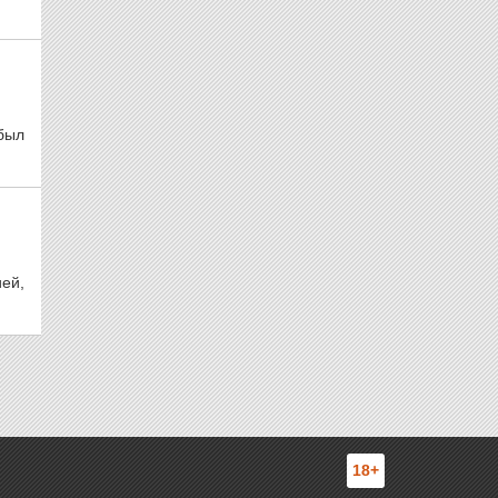
был
ей,
18+