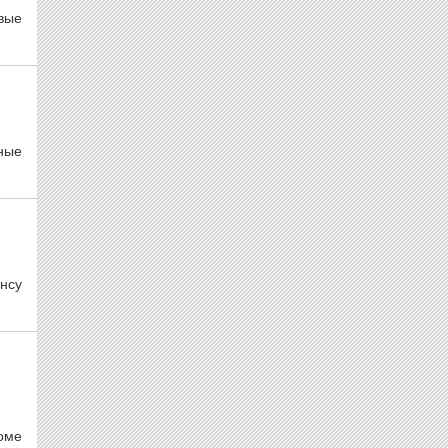
вые
ные
янсу
оме