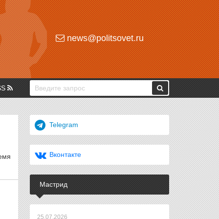
news@politsovet.ru
SS
Telegram
Вконтакте
ремя
Мастрид
25.07.2026