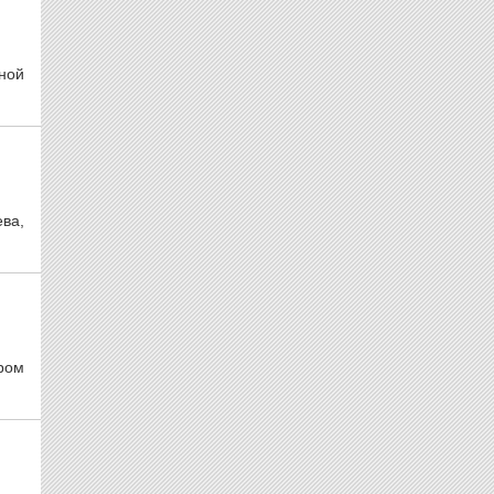
ной
ва,
тром