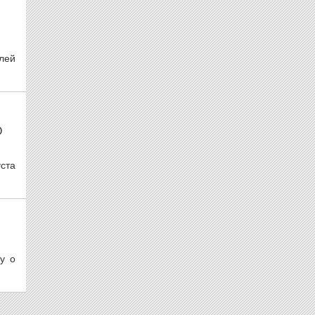
лей
О
ста
у о