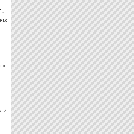
ТЫ
Как
но-
И
ЗНИ