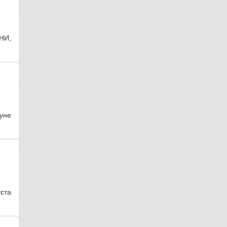
НИ,
уне
ста