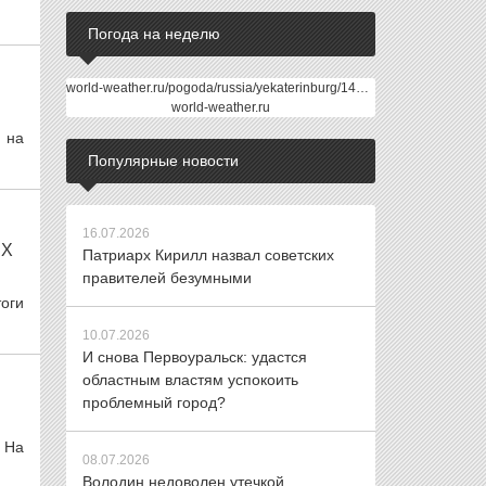
Погода на неделю
world-weather.ru/pogoda/russia/yekaterinburg/14days/
world-weather.ru
 на
Популярные новости
16.07.2026
ИХ
Патриарх Кирилл назвал советских
правителей безумными
оги
10.07.2026
И снова Первоуральск: удастся
областным властям успокоить
проблемный город?
 На
08.07.2026
Володин недоволен утечкой