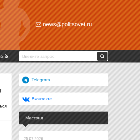
news@politsovet.ru
SS
Telegram
Т
Вконтакте
ться
Мастрид
25.07.2026