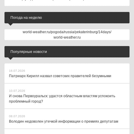
Погода на неделю
world-weather.ru/pogoda/russia/yekaterinburg/14days/
world-weather.ru
Популярные новости
16.07.2026
Патриарх Кирилл назвал советских правителей безумными
10.07.2026
И снова Первоуральск: удастся областным властям успокоить
проблемный город?
08.07.2026
Володин недоволен утечкой информации о премиях депутатам