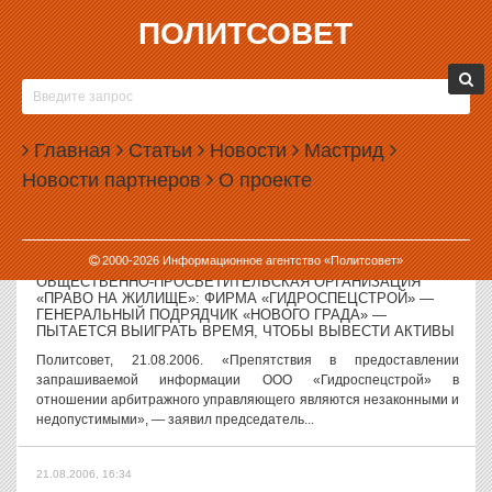
ПОЛИТСОВЕТ
21.08.2006, 16:44
КОМПАНИЯ «УРАЛСТРОЙ» СТРОИТ ТОРГОВЫЙ ЦЕНТР НА
МЕСТЕ КЛАДБИЩА
Политсовет, 21.08.2006. Екатеринбургская строительная компания
Главная
Статьи
Новости
Мастрид
«Уралстрой-1» возводит торговый центр буквально на костях
Новости партнеров
О проекте
давно умерших людей. С территории строящегося торгового
центра на углу улиц...
21.08.2006, 16:39
2000-
2026
Информационное агентство «Политсовет»
ОБЩЕСТВЕННО-ПРОСВЕТИТЕЛЬСКАЯ ОРГАНИЗАЦИЯ
«ПРАВО НА ЖИЛИЩЕ»: ФИРМА «ГИДРОСПЕЦСТРОЙ» —
ГЕНЕРАЛЬНЫЙ ПОДРЯДЧИК «НОВОГО ГРАДА» —
ПЫТАЕТСЯ ВЫИГРАТЬ ВРЕМЯ, ЧТОБЫ ВЫВЕСТИ АКТИВЫ
Политсовет, 21.08.2006. «Препятствия в предоставлении
запрашиваемой информации ООО «Гидроспецстрой» в
отношении арбитражного управляющего являются незаконными и
недопустимыми», — заявил председатель...
21.08.2006, 16:34