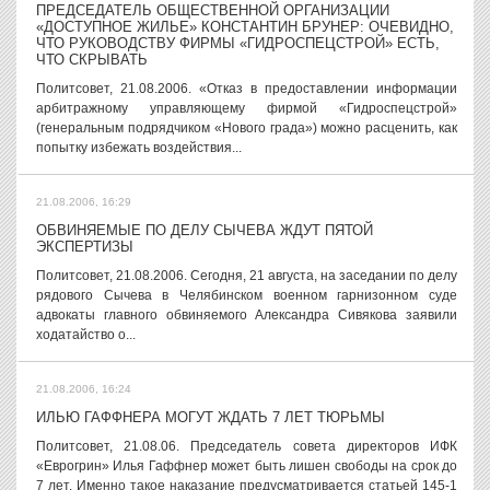
ПРЕДСЕДАТЕЛЬ ОБЩЕСТВЕННОЙ ОРГАНИЗАЦИИ
«ДОСТУПНОЕ ЖИЛЬЕ» КОНСТАНТИН БРУНЕР: ОЧЕВИДНО,
ЧТО РУКОВОДСТВУ ФИРМЫ «ГИДРОСПЕЦСТРОЙ» ЕСТЬ,
ЧТО СКРЫВАТЬ
Политсовет, 21.08.2006. «Отказ в предоставлении информации
арбитражному управляющему фирмой «Гидроспецстрой»
(генеральным подрядчиком «Нового града») можно расценить, как
попытку избежать воздействия...
21.08.2006, 16:29
ОБВИНЯЕМЫЕ ПО ДЕЛУ СЫЧЕВА ЖДУТ ПЯТОЙ
ЭКСПЕРТИЗЫ
Политсовет, 21.08.2006. Сегодня, 21 августа, на заседании по делу
рядового Сычева в Челябинском военном гарнизонном суде
адвокаты главного обвиняемого Александра Сивякова заявили
ходатайство о...
21.08.2006, 16:24
ИЛЬЮ ГАФФНЕРА МОГУТ ЖДАТЬ 7 ЛЕТ ТЮРЬМЫ
Политсовет, 21.08.06. Председатель совета директоров ИФК
«Еврогрин» Илья Гаффнер может быть лишен свободы на срок до
7 лет. Именно такое наказание предусматривается статьей 145-1