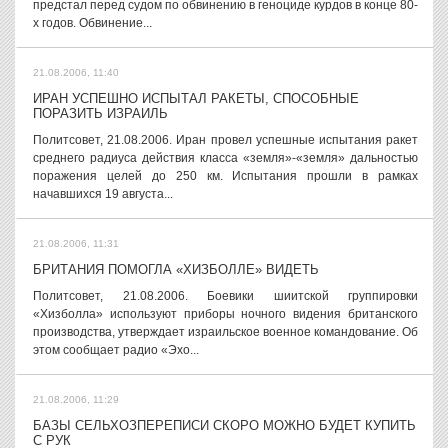
предстал перед судом по обвинению в геноциде курдов в конце 80-
х годов. Обвинение...
21.08.2006, 11:40
ИРАН УСПЕШНО ИСПЫТАЛ РАКЕТЫ, СПОСОБНЫЕ
ПОРАЗИТЬ ИЗРАИЛЬ
Политсовет, 21.08.2006. Иран провел успешные испытания ракет
среднего радиуса действия класса «земля»-«земля» дальностью
поражения целей до 250 км. Испытания прошли в рамках
начавшихся 19 августа...
21.08.2006, 11:31
БРИТАНИЯ ПОМОГЛА «ХИЗБОЛЛЕ» ВИДЕТЬ
Политсовет, 21.08.2006. Боевики шиитской группировки
«Хизболла» используют приборы ночного видения британского
производства, утверждает израильское военное командование. Об
этом сообщает радио «Эхо...
21.08.2006, 11:29
БАЗЫ СЕЛЬХОЗПЕРЕПИСИ СКОРО МОЖНО БУДЕТ КУПИТЬ
С РУК