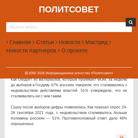
ПОЛИТСОВЕТ
04.10.2021, 15:01
В РОССИИ ПОСЛЕ ВЫБОРОВ ВЫРОСЛО
НЕДОВОЛЬСТВО ВЛАСТЯМИ
Главная
Статьи
Новости
Мастрид
В России сразу после завершения выборов в Государственную
Новости партнеров
О проекте
думу выросло недовольство действиями властей.
Уровень недовольства властями в еженедельном режиме
замеряет
фонд «Общественное мнение».
2000-
2026
Информационное агентство «Политсовет»
Как следует из материалов, которые публикует ФОМ, за неделю
до выборов в Госдуму 47% россиян говорили, что сталкивались с
недовольством действиями властей. 51% утверждали, что не
сталкивались ни с чем таким.
Сразу после выборов цифры поменялись. Как показал опрос 24-
26 сентября 2021 года, с недовольством сталкивалось больше
половины россиян — 51%. Противоположный ответ дало 46%
опрошенных.