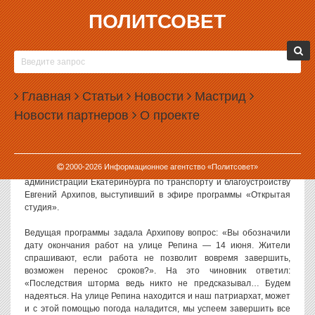
ПОЛИТСОВЕТ
06.06.2017, 15:24
ВЛАСТИ ЕКАТЕРИНБУРГА НАДЕЮТСЯ НА
БОЖЕСТВЕННУЮ ПОМОЩЬ В РЕМОНТЕ
Главная
УЛИЦЫ РЕПИНА
Статьи
Новости
Мастрид
Новости партнеров
О проекте
Власти Екатеринбурга надеются на божественную помощь,
чтобы закончить ремонт улицы Репина в срок. Сорвать их планы
может погода.
2000-
2026
Информационное агентство «Политсовет»
С таким заявлением выступил накануне заместитель главы
администрации Екатеринбурга по транспорту и благоустройству
Евгений Архипов, выступивший в эфире программы «Открытая
студия».
Ведущая программы задала Архипову вопрос: «Вы обозначили
дату окончания работ на улице Репина — 14 июня. Жители
спрашивают, если работа не позволит вовремя завершить,
возможен перенос сроков?». На это чиновник ответил:
«Последствия шторма ведь никто не предсказывал… Будем
надеяться. На улице Репина находится и наш патриархат, может
и с этой помощью погода наладится, мы успеем завершить все