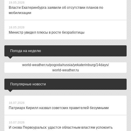
19.05.2026
Власти Екатеринбурга заявили об отсутствии планов по
мобилизации
18.05.2026
Министр увидел плюсы в росте безработицы
Погода на неделю
world-weather.ru/pogoda/russia/yekaterinburg/14days/
world-weather.ru
Популярные новости
16.07.2026
Патриарх Кирилл назвал советских правителей безумными
10.07.2026
И снова Первоуральск: удастся областным властям успокоить