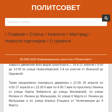
ПОЛИТСОВЕТ
05.04.2010, 11:29
В ЕКАТЕРИНБУРГЕ ОГЛАШЕН СПИСОК УЛИЦ,
НА КОТОРЫХ В БЛИЖАЙШИЕ ДНИ МОЖНО
Главная
ПОПАСТЬ ПОД ТАНК
Статьи
Новости
Мастрид
Новости партнеров
О проекте
Мэр Екатеринбурга Аркадий Чернецкий подписал постановление
«О закрытии движения транспорта на период подготовки
Екатеринбургского гарнизона к параду».
2000-
2026
Информационное агентство «Политсовет»
В рамках документа мэр рекомендовал УВД по Екатеринбургу
закрыть движение всех видов транспорта 7, 14 и 21 апреля с 9.00
до 14.00 по улице Новосибирской 2-й на участке от Военной до
Окружной.
Также предложено перекрыть движение с 22.00 26 апреля по
4.00 27 апреля и с 22.00 6 мая по 4.00 7 мая по проспекту Ленина
от улицы Карла Либкнехта до улицы Московской, по улице
Репина от Ленина до Малышева, по улице 8 Марта от Ленина до
Малышева и по улице Бориса Ельцина от Челюскинцев до 8
Марта.