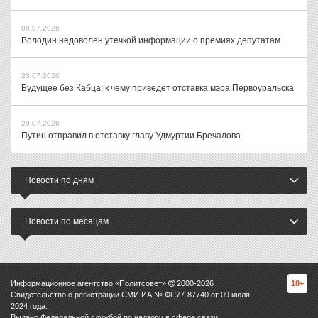
08.07.2026
Володин недоволен утечкой информации о премиях депутатам
23.07.2026
Будущее без Кабца: к чему приведет отставка мэра Первоуральска
29.07.2026
Путин отправил в отставку главу Удмуртии Бречалова
Новости по дням
Новости по месяцам
Информационное агентство «Политсовет»
2000-
2026
18+
Свидетельство о регистрации СМИ ИА № ФС77-87740 от 09 июля
2024 года.
Выдано Федеральной службой по надзору в сфере связи,