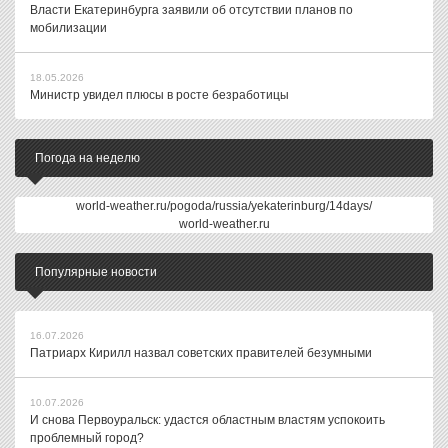
Власти Екатеринбурга заявили об отсутствии планов по
мобилизации
18.05.2026
Министр увидел плюсы в росте безработицы
Погода на неделю
world-weather.ru/pogoda/russia/yekaterinburg/14days/
world-weather.ru
Популярные новости
16.07.2026
Патриарх Кирилл назвал советских правителей безумными
10.07.2026
И снова Первоуральск: удастся областным властям успокоить
проблемный город?