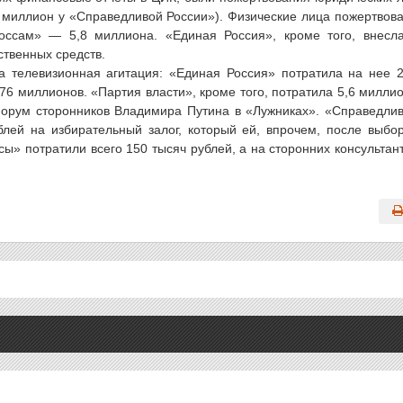
 миллион у «Справедливой России»). Физические лица пожертвов
оссам» — 5,8 миллиона. «Единая Россия», кроме того, внесл
твенных средств.
а телевизионная агитация: «Единая Россия» потратила на нее 
6 миллионов. «Партия власти», кроме того, потратила 5,6 милли
форум сторонников Владимира Путина в «Лужниках». «Справедли
лей на избирательный залог, который ей, впрочем, после выбо
ы» потратили всего 150 тысяч рублей, а на сторонних консультан