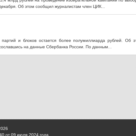
 3,4 млрд рублей на проведение избирательной кампании по выбо
декабря. Об этом сообщил журналистам член ЦИК...
 партий и блоков остается более полумиллиарда рублей. Об э
сославшись на данные Сбербанка России. По данным...
2026
0 от 09 июля 2024 года.