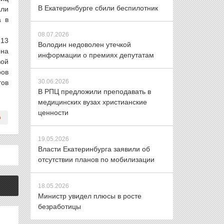
В Екатеринбурге сбили беспилотник
али
а в
08.07.2026
213
Володин недоволен утечкой
она
информации о премиях депутатам
вой
ров
30.06.2026
тов
В РПЦ предложили преподавать в
медицинских вузах христианские
ценности
19.05.2026
Власти Екатеринбурга заявили об
отсутствии планов по мобилизации
18.05.2026
Министр увидел плюсы в росте
безработицы