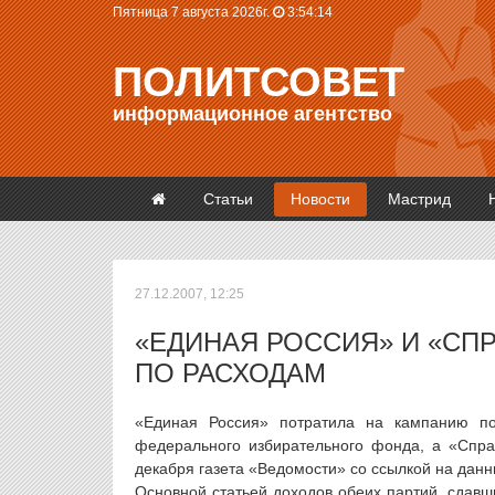
Пятница 7 августа 2026г.
3:54:14
ПОЛИТСОВЕТ
информационное агентство
Статьи
Новости
Мастрид
27.12.2007, 12:25
«ЕДИНАЯ РОССИЯ» И «СП
ПО РАСХОДАМ
«Единая Россия» потратила на кампанию п
федерального избирательного фонда, а «Спра
декабря газета «Ведомости» со ссылкой на дан
Основной статьей доходов обеих партий, сдав