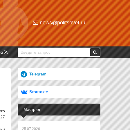
news@politsovet.ru
SS
Telegram
Вконтакте
Мастрид
его
 27
лиц
25.07.2026