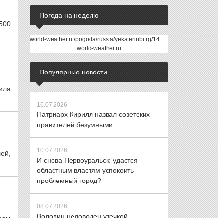
Погода на неделю
500
world-weather.ru/pogoda/russia/yekaterinburg/14days/
world-weather.ru
Популярные новости
чила
16.07.2026
Патриарх Кирилл назвал советских
правителей безумными
10.07.2026
лей,
И снова Первоуральск: удастся
областным властям успокоить
проблемный город?
08.07.2026
Володин недоволен утечкой